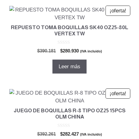
¡oferta!
REPUESTO TOMA BOQUILLAS SK40 OZ25-80L
VERTEX TW
0
El
El
$
390.181
$
280.930
(IVA incluido)
d
precio
precio
e
5
original
actual
Leer más
era:
es:
$390.181.
$280.930.
¡oferta!
JUEGO DE BOQUILLAS R-8 TIPO OZ25 15PCS
OLM CHINA
0
El
El
$
392.261
$
282.427
(IVA incluido)
d