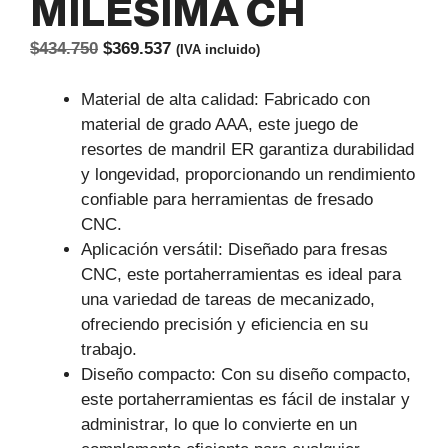
MILESIMA CH
El
El
$
434.750
$
369.537
(IVA incluido)
precio
precio
original
actual
Material de alta calidad: Fabricado con
era:
es:
material de grado AAA, este juego de
$434.750.
$369.537.
resortes de mandril ER garantiza durabilidad
y longevidad, proporcionando un rendimiento
confiable para herramientas de fresado
CNC.
Aplicación versátil: Diseñado para fresas
CNC, este portaherramientas es ideal para
una variedad de tareas de mecanizado,
ofreciendo precisión y eficiencia en su
trabajo.
Diseño compacto: Con su diseño compacto,
este portaherramientas es fácil de instalar y
administrar, lo que lo convierte en un