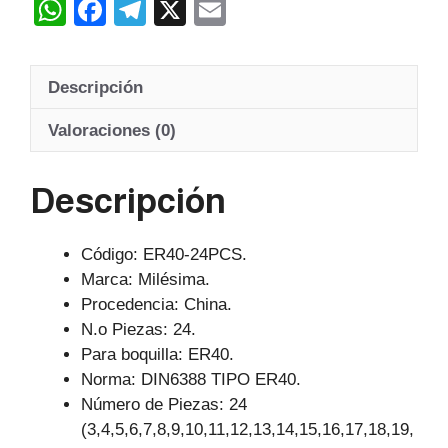
W
F
T
X
E
h
a
el
m
at
c
e
ail
Descripción
s
e
gr
A
b
a
Valoraciones (0)
p
o
m
Descripción
p
o
k
Código: ER40-24PCS.
Marca: Milésima.
Procedencia: China.
N.o Piezas: 24.
Para boquilla: ER40.
Norma: DIN6388 TIPO ER40.
Número de Piezas: 24
(3,4,5,6,7,8,9,10,11,12,13,14,15,16,17,18,19,