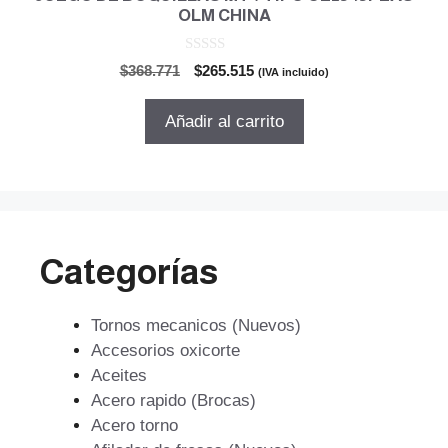
OLM CHINA
0
El
El
$
368.771
$
265.515
(IVA incluido)
d
precio
precio
e
5
original
actual
Añadir al carrito
era:
es:
$368.771.
$265.515.
Categorías
Tornos mecanicos (Nuevos)
Accesorios oxicorte
Aceites
Acero rapido (Brocas)
Acero torno