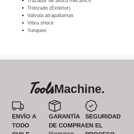
Trazador de altura mecanico
Tronzado (Exterior)
Valvula atrapallamas
Vibra shock
Yunques
Tools
Machine.
ENVÍO A
GARANTÍA
SEGURIDAD
TODO
DE COMPRA
EN EL
Manejamos