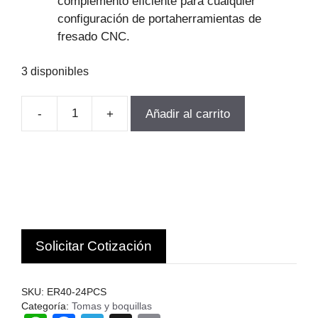
complemento eficiente para cualquier
configuración de portaherramientas de
fresado CNC.
3 disponibles
-
+
Añadir al carrito
JUEGO
DE
BOQUILLAS
ER40
(3-
26mm)
24PCS
Solicitar Cotización
MILESIMA
CH
cantidad
SKU:
ER40-24PCS
Categoría:
Tomas y boquillas