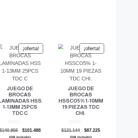
¡oferta!
¡oferta!
JUEGO DE
JUEGO DE
BROCAS
BROCAS
LAMINADAS HSS
HSSCO5% 1-10MM
1-13MM 25PCS
19 PIEZAS TDC
TDC C
CHI.
0
0
El
El
El
El
$
140.956
$
101.488
$
121.144
$
87.225
d
d
precio
precio
precio
precio
e
e
(IVA incluido)
(IVA incluido)