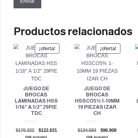
Productos relacionados
¡oferta!
¡oferta!
JUEGO DE
JUEGO DE
BROCAS
BROCAS
LAMINADAS HSS
HSSCO5% 1-10MM
1/16″ A 1/2″ 29PIE
19 PIEZAS IZAR
TDC
CH
0
0
El
El
El
El
$
170.322
$
122.631
$
134.593
$
96.908
d
d
precio
precio
precio
precio
e
e
(IVA incluido)
(IVA incluido)