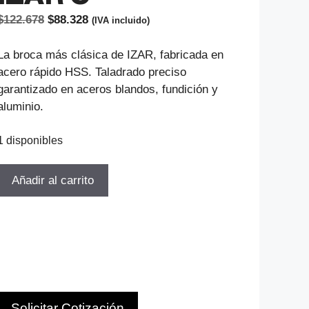
El
El
$
122.678
$
88.328
(IVA incluido)
precio
precio
original
actual
La broca más clásica de IZAR, fabricada en
era:
es:
acero rápido HSS. Taladrado preciso
$122.678.
$88.328.
garantizado en aceros blandos, fundición y
aluminio.
1 disponibles
JUEGO
Añadir al carrito
DE
BROCAS
LAMINADAS
HSS
1-
13MM
25PCS
Solicitar Cotización