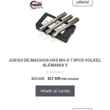
¡oferta!
JUEGO DE MACHOS HSS M4-0.7 3PCS VOLKEL
ALEMANIA V
0
El
El
$
24.220
$
17.439
(IVA incluido)
d
precio
precio
e
5
original
actual
Añadir al carrito
era:
es:
$24.220.
$17.439.