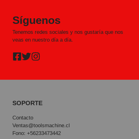
Síguenos
Tenemos redes sociales y nos gustaría que nos
veas en nuestro día a día.
SOPORTE
Contacto
Ventas@toolsmachine.cl
Fono: +56233473442