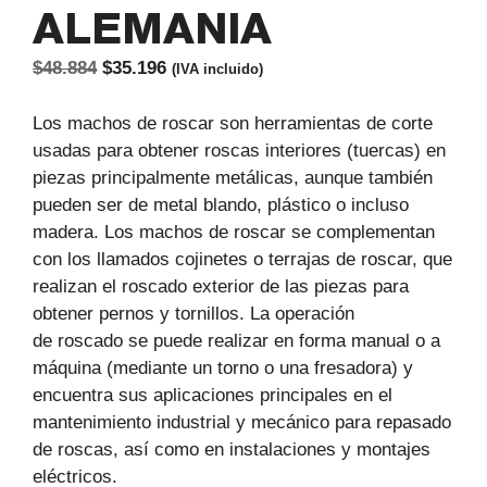
ALEMANIA
El
El
$
48.884
$
35.196
(IVA incluido)
precio
precio
original
actual
Los machos de roscar son herramientas de corte
era:
es:
usadas para obtener roscas interiores (tuercas) en
$48.884.
$35.196.
piezas principalmente metálicas, aunque también
pueden ser de metal blando, plástico o incluso
madera. Los machos de roscar se complementan
con los llamados cojinetes o terrajas de roscar, que
realizan el roscado exterior de las piezas para
obtener pernos y tornillos. La operación
de roscado se puede realizar en forma manual o a
máquina (mediante un torno o una fresadora) y
encuentra sus aplicaciones principales en el
mantenimiento industrial y mecánico para repasado
de roscas, así como en instalaciones y montajes
eléctricos.