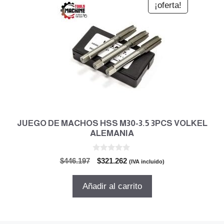
¡oferta!
JUEGO DE MACHOS HSS M30-3.5 3PCS VOLKEL
ALEMANIA
0
El
El
$
446.197
$
321.262
(IVA incluido)
d
precio
precio
e
5
original
actual
Añadir al carrito
era:
es:
$446.197.
$321.262.