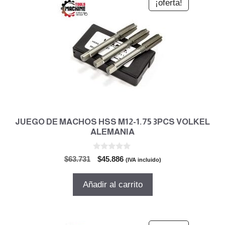
¡oferta!
JUEGO DE MACHOS HSS M12-1.75 3PCS VOLKEL
ALEMANIA
0
El
El
$
63.731
$
45.886
(IVA incluido)
d
precio
precio
e
5
original
actual
Añadir al carrito
era:
es:
$63.731.
$45.886.