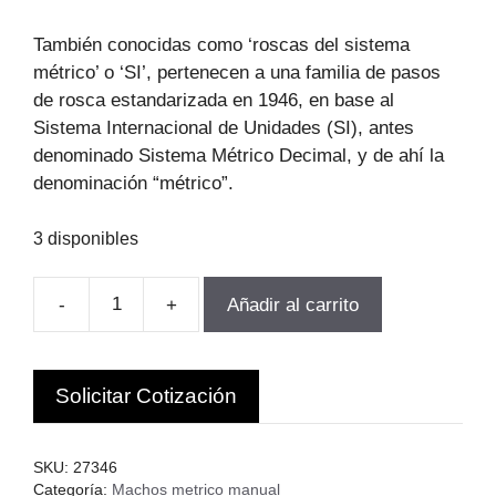
También conocidas como ‘roscas del sistema
métrico’ o ‘SI’, pertenecen a una familia de pasos
de rosca estandarizada en 1946, en base al
Sistema Internacional de Unidades (SI), antes
denominado Sistema Métrico Decimal, y de ahí la
denominación “métrico”.
3 disponibles
-
+
Añadir al carrito
JUEGO
DE
MACHOS
Solicitar Cotización
HSS
M10-
1.5
SKU:
27346
3PCS
Categoría:
Machos metrico manual