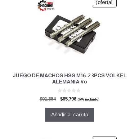
¡oferta!
JUEGO DE MACHOS HSS M16-2 3PCS VOLKEL
ALEMANIA Vo
0
El
El
$
91.384
$
65.796
(IVA incluido)
d
precio
precio
e
5
original
actual
Añadir al carrito
era:
es:
$91.384.
$65.796.