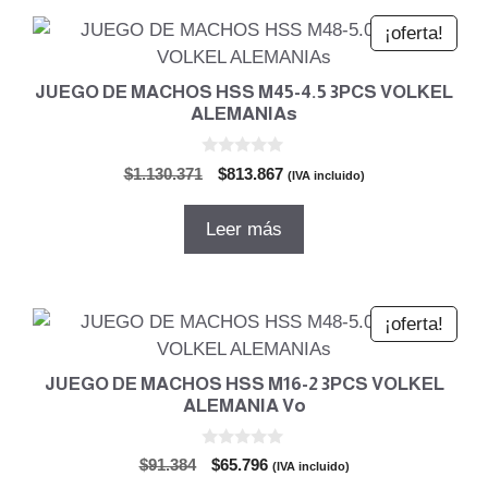
¡oferta!
JUEGO DE MACHOS HSS M45-4.5 3PCS VOLKEL
ALEMANIAs
0
El
El
$
1.130.371
$
813.867
(IVA incluido)
d
precio
precio
e
5
original
actual
Leer más
era:
es:
$1.130.371.
$813.867.
¡oferta!
JUEGO DE MACHOS HSS M16-2 3PCS VOLKEL
ALEMANIA Vo
0
El
El
$
91.384
$
65.796
(IVA incluido)
d
precio
precio