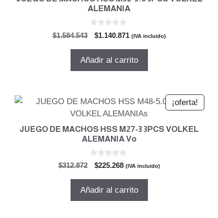
ALEMANIA
0
El
El
$
1.584.543
$
1.140.871
(IVA incluido)
d
precio
precio
e
5
original
actual
Añadir al carrito
era:
es:
$1.584.543.
$1.140.871.
¡oferta!
JUEGO DE MACHOS HSS M27-3 3PCS VOLKEL
ALEMANIA Vo
0
El
El
$
312.872
$
225.268
(IVA incluido)
d
precio
precio
e
5
original
actual
Añadir al carrito
era:
es:
$312.872.
$225.268.