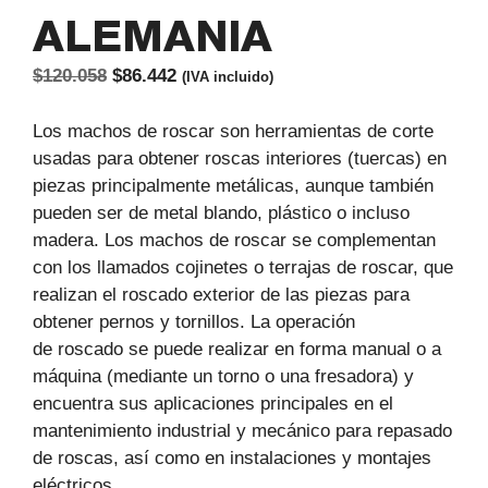
ALEMANIA
El
El
$
120.058
$
86.442
(IVA incluido)
precio
precio
original
actual
Los machos de roscar son herramientas de corte
era:
es:
usadas para obtener roscas interiores (tuercas) en
$120.058.
$86.442.
piezas principalmente metálicas, aunque también
pueden ser de metal blando, plástico o incluso
madera. Los machos de roscar se complementan
con los llamados cojinetes o terrajas de roscar, que
realizan el roscado exterior de las piezas para
obtener pernos y tornillos. La operación
de roscado se puede realizar en forma manual o a
máquina (mediante un torno o una fresadora) y
encuentra sus aplicaciones principales en el
mantenimiento industrial y mecánico para repasado
de roscas, así como en instalaciones y montajes
eléctricos.