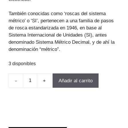
También conocidas como ‘roscas del sistema
métrico’ o ‘SI’, pertenecen a una familia de pasos
de rosca estandarizada en 1946, en base al
Sistema Internacional de Unidades (SI), antes
denominado Sistema Métrico Decimal, y de ahí la
denominación “métrico”.
3 disponibles
-
+
Añadir al carrito
JUEGO
DE
MACHOS
HSS
M18-
2.5
3PCS