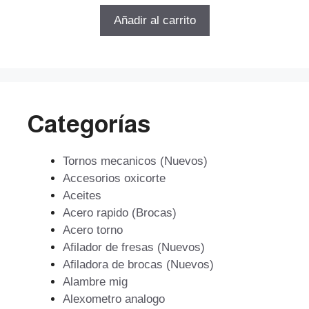
e
5
original
actual
Añadir al carrito
era:
es:
$91.384.
$65.796.
Categorías
Tornos mecanicos (Nuevos)
Accesorios oxicorte
Aceites
Acero rapido (Brocas)
Acero torno
Afilador de fresas (Nuevos)
Afiladora de brocas (Nuevos)
Alambre mig
Alexometro analogo