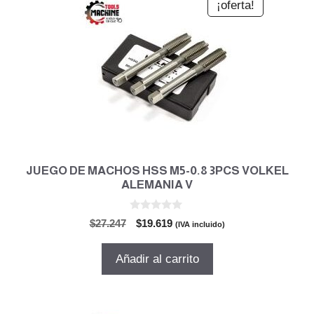
¡oferta!
JUEGO DE MACHOS HSS M5-0.8 3PCS VOLKEL
ALEMANIA V
0
El
El
$
27.247
$
19.619
(IVA incluido)
d
precio
precio
e
5
original
actual
Añadir al carrito
era:
es:
$27.247.
$19.619.