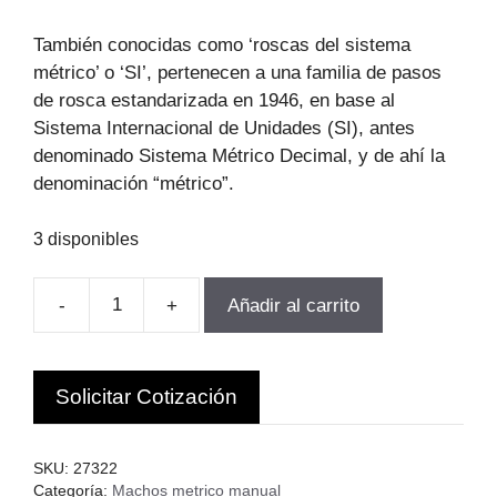
También conocidas como ‘roscas del sistema
métrico’ o ‘SI’, pertenecen a una familia de pasos
de rosca estandarizada en 1946, en base al
Sistema Internacional de Unidades (SI), antes
denominado Sistema Métrico Decimal, y de ahí la
denominación “métrico”.
3 disponibles
-
+
Añadir al carrito
JUEGO
DE
MACHOS
Solicitar Cotización
HSS
M2.5-
0.45
SKU:
27322
3PCS
Categoría:
Machos metrico manual