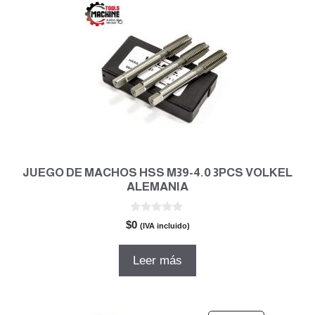
JUEGO DE MACHOS HSS M39-4.0 3PCS VOLKEL
ALEMANIA
0
$
0
(IVA incluido)
d
e
5
Leer más