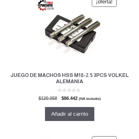
¡oferta!
JUEGO DE MACHOS HSS M18-2.5 3PCS VOLKEL
ALEMANIA
0
El
El
$
120.058
$
86.442
(IVA incluido)
d
precio
precio
e
5
original
actual
Añadir al carrito
era:
es:
$120.058.
$86.442.