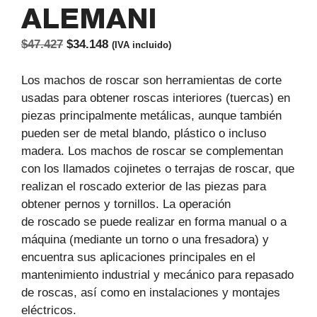
ALEMANI
El
El
$
47.427
$
34.148
(IVA incluido)
precio
precio
original
actual
Los machos de roscar son herramientas de corte
era:
es:
usadas para obtener roscas interiores (tuercas) en
$47.427.
$34.148.
piezas principalmente metálicas, aunque también
pueden ser de metal blando, plástico o incluso
madera. Los machos de roscar se complementan
con los llamados cojinetes o terrajas de roscar, que
realizan el roscado exterior de las piezas para
obtener pernos y tornillos. La operación
de roscado se puede realizar en forma manual o a
máquina (mediante un torno o una fresadora) y
encuentra sus aplicaciones principales en el
mantenimiento industrial y mecánico para repasado
de roscas, así como en instalaciones y montajes
eléctricos.