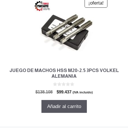
¡oferta!
JUEGO DE MACHOS HSS M20-2.5 3PCS VOLKEL
ALEMANIA
0
El
El
$
138.108
$
99.437
(IVA incluido)
d
precio
precio
e
5
original
actual
Añadir al carrito
era:
es:
$138.108.
$99.437.