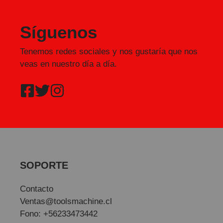
Síguenos
Tenemos redes sociales y nos gustaría que nos
veas en nuestro día a día.
SOPORTE
Contacto
Ventas@toolsmachine.cl
Fono: +56233473442