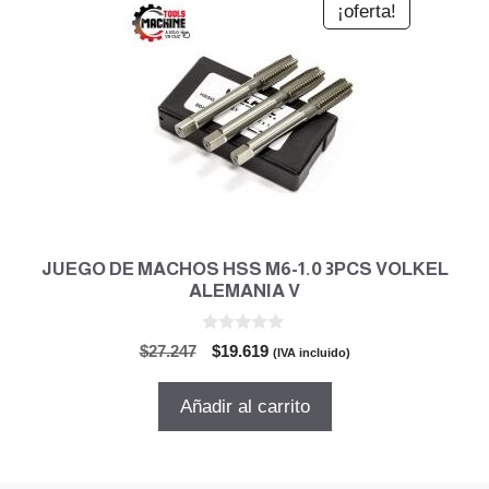
¡oferta!
JUEGO DE MACHOS HSS M6-1.0 3PCS VOLKEL
ALEMANIA V
0
El
El
$
27.247
$
19.619
(IVA incluido)
d
precio
precio
e
5
original
actual
Añadir al carrito
era:
es:
$27.247.
$19.619.