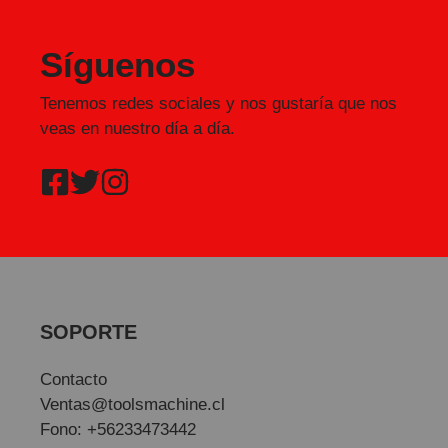
Síguenos
Tenemos redes sociales y nos gustaría que nos
veas en nuestro día a día.
SOPORTE
Contacto
Ventas@toolsmachine.cl
Fono: +56233473442