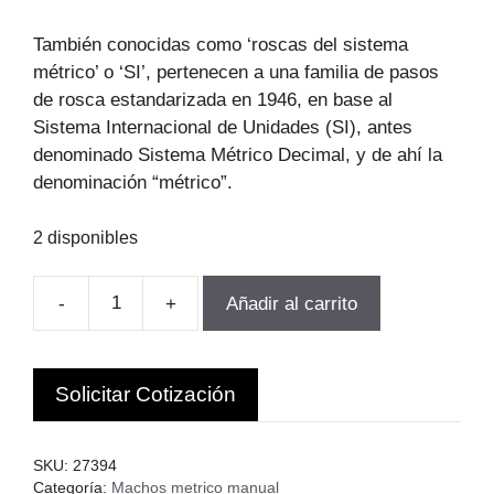
También conocidas como ‘roscas del sistema
métrico’ o ‘SI’, pertenecen a una familia de pasos
de rosca estandarizada en 1946, en base al
Sistema Internacional de Unidades (SI), antes
denominado Sistema Métrico Decimal, y de ahí la
denominación “métrico”.
2 disponibles
-
+
Añadir al carrito
JUEGO
DE
MACHOS
Solicitar Cotización
HSS
M56-
5.5
SKU:
27394
3PCS
Categoría:
Machos metrico manual