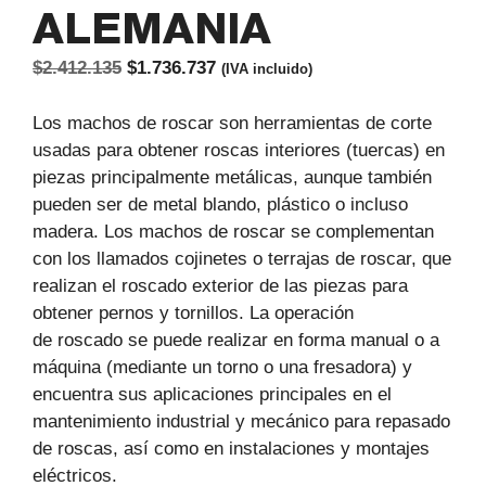
ALEMANIA
El
El
$
2.412.135
$
1.736.737
(IVA incluido)
precio
precio
original
actual
Los machos de roscar son herramientas de corte
era:
es:
usadas para obtener roscas interiores (tuercas) en
$2.412.135.
$1.736.737.
piezas principalmente metálicas, aunque también
pueden ser de metal blando, plástico o incluso
madera. Los machos de roscar se complementan
con los llamados cojinetes o terrajas de roscar, que
realizan el roscado exterior de las piezas para
obtener pernos y tornillos. La operación
de roscado se puede realizar en forma manual o a
máquina (mediante un torno o una fresadora) y
encuentra sus aplicaciones principales en el
mantenimiento industrial y mecánico para repasado
de roscas, así como en instalaciones y montajes
eléctricos.