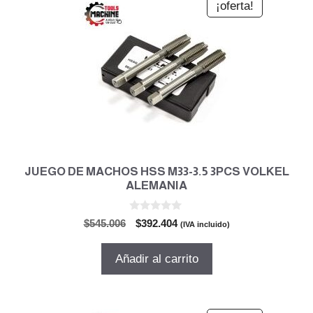
¡oferta!
JUEGO DE MACHOS HSS M33-3.5 3PCS VOLKEL
ALEMANIA
0
El
El
$
545.006
$
392.404
(IVA incluido)
d
precio
precio
e
5
original
actual
Añadir al carrito
era:
es:
$545.006.
$392.404.