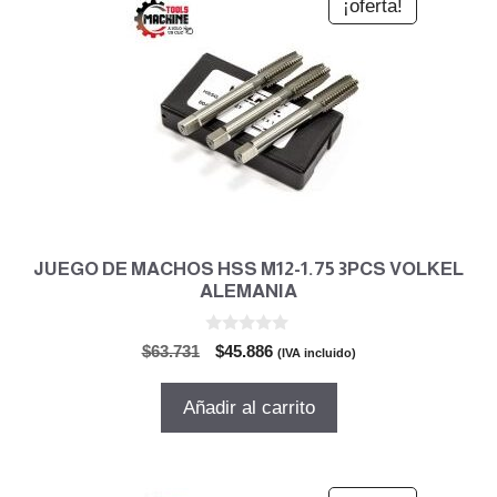
¡oferta!
JUEGO DE MACHOS HSS M12-1.75 3PCS VOLKEL
ALEMANIA
0
El
El
$
63.731
$
45.886
(IVA incluido)
d
precio
precio
e
5
original
actual
Añadir al carrito
era:
es:
$63.731.
$45.886.