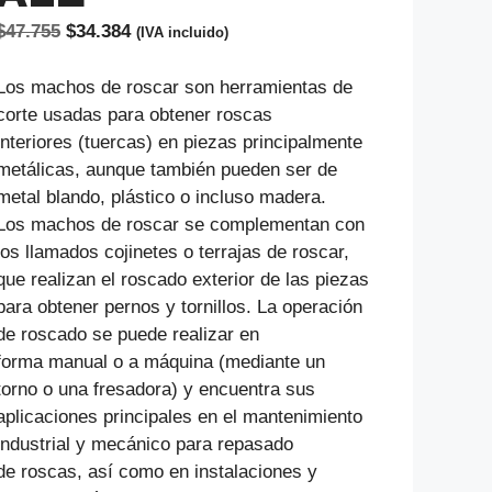
El
El
$
47.755
$
34.384
(IVA incluido)
precio
precio
original
actual
Los machos de roscar son herramientas de
era:
es:
corte usadas para obtener roscas
$47.755.
$34.384.
interiores (tuercas) en piezas principalmente
metálicas, aunque también pueden ser de
metal blando, plástico o incluso madera.
Los machos de roscar se complementan con
los llamados cojinetes o terrajas de roscar,
que realizan el roscado exterior de las piezas
para obtener pernos y tornillos. La operación
de roscado se puede realizar en
forma manual o a máquina (mediante un
torno o una fresadora) y encuentra sus
aplicaciones principales en el mantenimiento
industrial y mecánico para repasado
de roscas, así como en instalaciones y