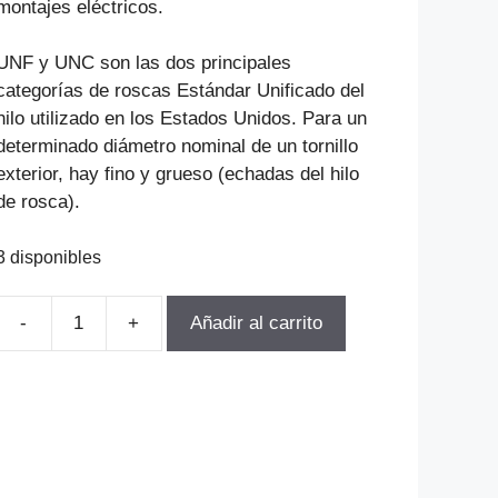
montajes eléctricos.
UNF y UNC son las dos principales
categorías de roscas Estándar Unificado del
hilo utilizado en los Estados Unidos. Para un
determinado diámetro nominal de un tornillo
exterior, hay fino y grueso (echadas del hilo
de rosca).
3 disponibles
Añadir al carrito
JUEGO
DE
MACHOS
HSS
UNC
6-