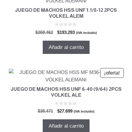
JUEGO DE MACHOS HSS UNF 1.1/8-12 2PCS
VOLKEL ALEM
0
El
El
$
268.462
$
193.293
(IVA incluido)
d
precio
precio
e
5
original
actual
Añadir al carrito
era:
es:
$268.462.
$193.293.
¡oferta!
JUEGO DE MACHOS HSS UNF 6-40 (9/64) 2PCS
VOLKEL ALE
0
El
El
$
38.471
$
27.699
(IVA incluido)
d
precio
precio
e
5
original
actual
Añadir al carrito
era:
es: