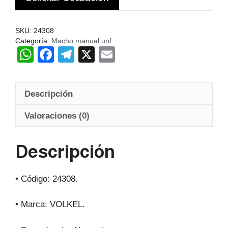
2PCS
VOLKEL
SKU:
24308
ALE
Categoría:
Macho manual unf
cantidad
W
F
T
X
E
h
a
el
m
at
c
e
ail
Descripción
s
e
gr
A
b
a
Valoraciones (0)
p
o
m
Descripción
p
o
k
• Código: 24308.
• Marca: VOLKEL.