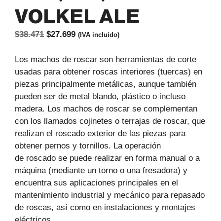
VOLKEL ALE
El
El
$
38.471
$
27.699
(IVA incluido)
precio
precio
original
actual
Los machos de roscar son herramientas de corte
era:
es:
usadas para obtener roscas interiores (tuercas) en
$38.471.
$27.699.
piezas principalmente metálicas, aunque también
pueden ser de metal blando, plástico o incluso
madera. Los machos de roscar se complementan
con los llamados cojinetes o terrajas de roscar, que
realizan el roscado exterior de las piezas para
obtener pernos y tornillos. La operación
de roscado se puede realizar en forma manual o a
máquina (mediante un torno o una fresadora) y
encuentra sus aplicaciones principales en el
mantenimiento industrial y mecánico para repasado
de roscas, así como en instalaciones y montajes
eléctricos.