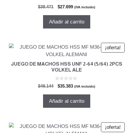
0
El
El
$
38.471
$
27.699
(IVA incluido)
d
precio
precio
e
5
original
actual
Añadir al carrito
era:
es:
$38.471.
$27.699.
¡oferta!
JUEGO DE MACHOS HSS UNF 2-64 (5/64) 2PCS
VOLKEL ALE
0
El
El
$
49.144
$
35.383
(IVA incluido)
d
precio
precio
e
5
original
actual
Añadir al carrito
era:
es:
$49.144.
$35.383.
¡oferta!