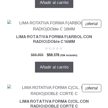
original
actual
Añadir al carrito
era:
es:
$52.136.
$44.316.
¡oferta!
LIMA ROTATIVA FORMA F(ARBOL CON
RADIO)DOble C 16MM
0
El
El
$
69.855
$
59.376
(IVA incluido)
d
precio
precio
e
5
original
actual
Añadir al carrito
era:
es:
$69.855.
$59.376.
¡oferta!
LIMA ROTATIVA FORMA C(CIL.CON
RADIO)DOBLE CORTE C