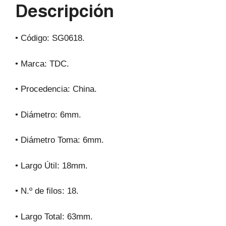
Descripción
p
o
k
• Código: SG0618.
• Marca: TDC.
• Procedencia: China.
• Diámetro: 6mm.
• Diámetro Toma: 6mm.
• Largo Útil: 18mm.
• N.º de filos: 18.
• Largo Total: 63mm.