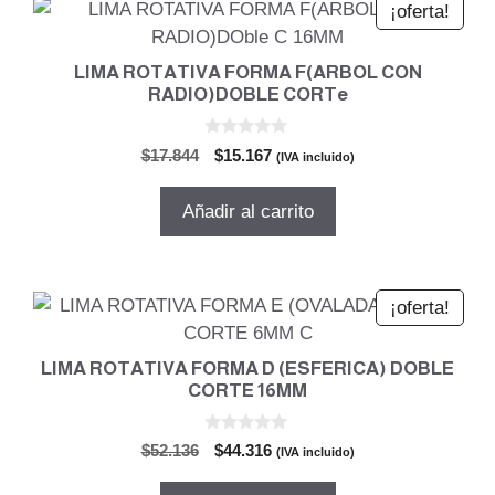
¡oferta!
LIMA ROTATIVA FORMA F(ARBOL CON
RADIO)DOBLE CORTe
0
El
El
$
17.844
$
15.167
(IVA incluido)
d
precio
precio
e
5
original
actual
Añadir al carrito
era:
es:
$17.844.
$15.167.
¡oferta!
LIMA ROTATIVA FORMA D (ESFERICA) DOBLE
CORTE 16MM
0
El
El
$
52.136
$
44.316
(IVA incluido)
d
precio
precio
e
5