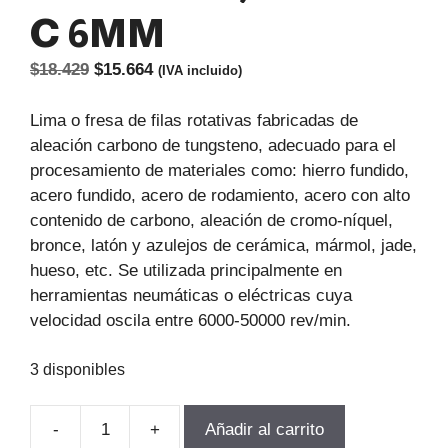
C 6MM
El
El
$
18.429
$
15.664
(IVA incluido)
precio
precio
original
actual
Lima o fresa de filas rotativas fabricadas de
era:
es:
aleación carbono de tungsteno, adecuado para el
$18.429.
$15.664.
procesamiento de materiales como: hierro fundido,
acero fundido, acero de rodamiento, acero con alto
contenido de carbono, aleación de cromo-níquel,
bronce, latón y azulejos de cerámica, mármol, jade,
hueso, etc. Se utilizada principalmente en
herramientas neumáticas o eléctricas cuya
velocidad oscila entre 6000-50000 rev/min.
3 disponibles
-
+
Añadir al carrito
LIMA