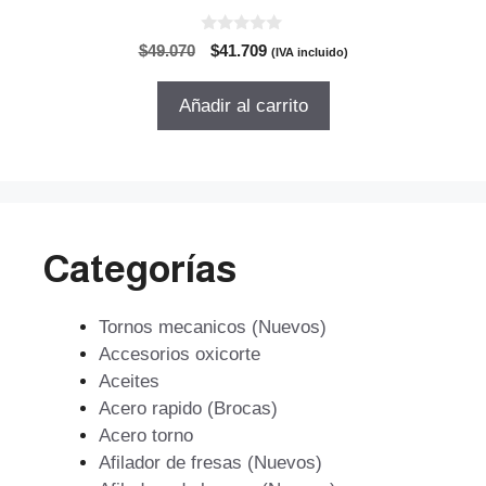
0
El
El
$
49.070
$
41.709
(IVA incluido)
d
precio
precio
e
5
original
actual
Añadir al carrito
era:
es:
$49.070.
$41.709.
Categorías
Tornos mecanicos (Nuevos)
Accesorios oxicorte
Aceites
Acero rapido (Brocas)
Acero torno
Afilador de fresas (Nuevos)