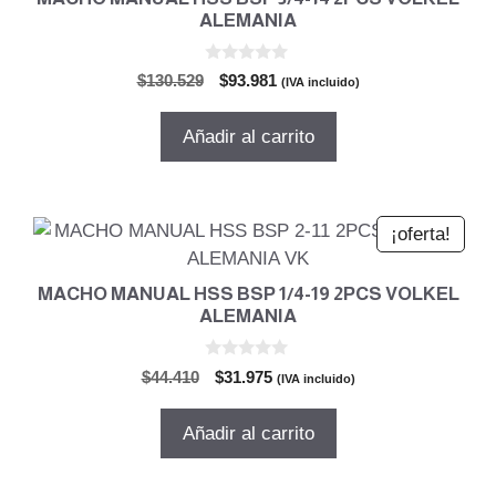
ALEMANIA
0
El
El
$
130.529
$
93.981
(IVA incluido)
d
precio
precio
e
5
original
actual
Añadir al carrito
era:
es:
$130.529.
$93.981.
¡oferta!
MACHO MANUAL HSS BSP 1/4-19 2PCS VOLKEL
ALEMANIA
0
El
El
$
44.410
$
31.975
(IVA incluido)
d
precio
precio
e
5
original
actual
Añadir al carrito
era:
es:
$44.410.
$31.975.