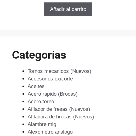
e
5
original
actual
Añadir al carrito
era:
es:
$39.704.
$28.587.
Categorías
Tornos mecanicos (Nuevos)
Accesorios oxicorte
Aceites
Acero rapido (Brocas)
Acero torno
Afilador de fresas (Nuevos)
Afiladora de brocas (Nuevos)
Alambre mig
Alexometro analogo