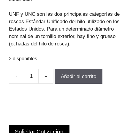
UNF y UNC son las dos principales categorías de
roscas Estándar Unificado del hilo utilizado en los
Estados Unidos. Para un determinado diámetro
nominal de un tornillo exterior, hay fino y grueso
(echadas del hilo de rosca).
3 disponibles
-
+
Añadir al carrito
MACHO
MANUAL
HSS
BSP
2-
11
2PCS
Solicitar Cotización
VOLKEL