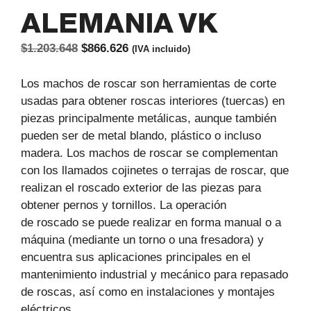
ALEMANIA VK
El
El
$
1.203.648
$
866.626
(IVA incluido)
precio
precio
original
actual
Los machos de roscar son herramientas de corte
era:
es:
usadas para obtener roscas interiores (tuercas) en
$1.203.648.
$866.626.
piezas principalmente metálicas, aunque también
pueden ser de metal blando, plástico o incluso
madera. Los machos de roscar se complementan
con los llamados cojinetes o terrajas de roscar, que
realizan el roscado exterior de las piezas para
obtener pernos y tornillos. La operación
de roscado se puede realizar en forma manual o a
máquina (mediante un torno o una fresadora) y
encuentra sus aplicaciones principales en el
mantenimiento industrial y mecánico para repasado
de roscas, así como en instalaciones y montajes
eléctricos.