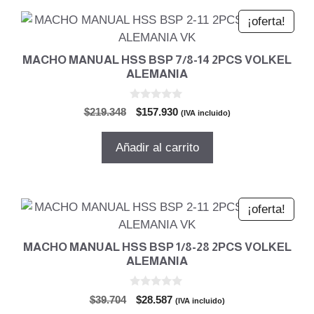
¡oferta!
MACHO MANUAL HSS BSP 7/8-14 2PCS VOLKEL
ALEMANIA
0
El
El
$
219.348
$
157.930
(IVA incluido)
d
precio
precio
e
5
original
actual
Añadir al carrito
era:
es:
$219.348.
$157.930.
¡oferta!
MACHO MANUAL HSS BSP 1/8-28 2PCS VOLKEL
ALEMANIA
0
El
El
$
39.704
$
28.587
(IVA incluido)
d
precio
precio