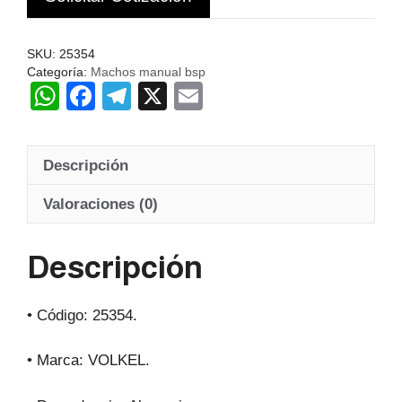
ALEMANIA
VK
SKU:
25354
cantidad
Categoría:
Machos manual bsp
W
F
T
X
E
h
a
el
m
at
c
e
ail
Descripción
s
e
gr
A
b
a
Valoraciones (0)
p
o
m
Descripción
p
o
k
• Código: 25354.
• Marca: VOLKEL.