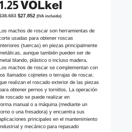
1.25 VOLkel
El
El
$
38.683
$
27.852
(IVA incluido)
precio
precio
original
actual
Los machos de roscar son herramientas de
era:
es:
corte usadas para obtener roscas
$38.683.
$27.852.
interiores (tuercas) en piezas principalmente
metálicas, aunque también pueden ser de
metal blando, plástico o incluso madera.
Los machos de roscar se complementan con
los llamados cojinetes o terrajas de roscar,
que realizan el roscado exterior de las piezas
para obtener pernos y tornillos. La operación
de roscado se puede realizar en
forma manual o a máquina (mediante un
torno o una fresadora) y encuentra sus
aplicaciones principales en el mantenimiento
industrial y mecánico para repasado