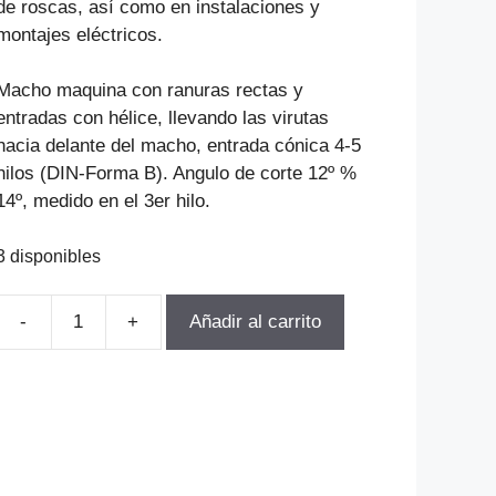
de roscas, así como en instalaciones y
montajes eléctricos.
Macho maquina con ranuras rectas y
entradas con hélice, llevando las virutas
hacia delante del macho, entrada cónica 4-5
hilos (DIN-Forma B). Angulo de corte 12º %
14º, medido en el 3er hilo.
3 disponibles
Añadir al carrito
MACHO
MAQUINA
HELICOIDAL
DIN371
HSSE
M8-