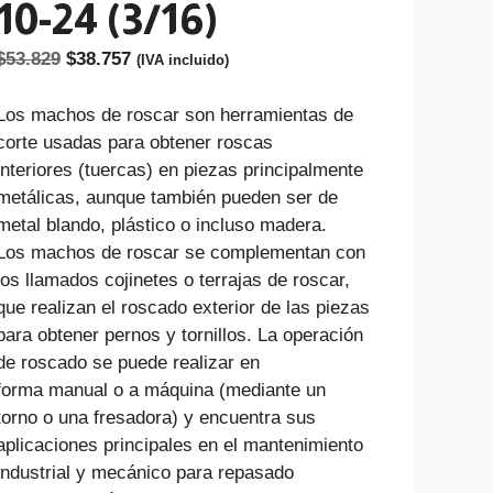
10-24 (3/16)
El
El
$
53.829
$
38.757
(IVA incluido)
precio
precio
original
actual
Los machos de roscar son herramientas de
era:
es:
corte usadas para obtener roscas
$53.829.
$38.757.
interiores (tuercas) en piezas principalmente
metálicas, aunque también pueden ser de
metal blando, plástico o incluso madera.
Los machos de roscar se complementan con
los llamados cojinetes o terrajas de roscar,
que realizan el roscado exterior de las piezas
para obtener pernos y tornillos. La operación
de roscado se puede realizar en
forma manual o a máquina (mediante un
torno o una fresadora) y encuentra sus
aplicaciones principales en el mantenimiento
industrial y mecánico para repasado