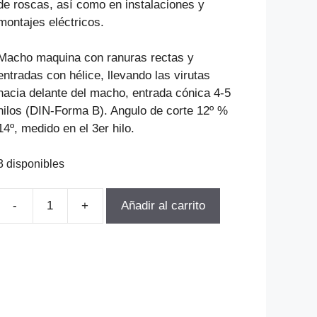
de roscas, así como en instalaciones y
montajes eléctricos.
Macho maquina con ranuras rectas y
entradas con hélice, llevando las virutas
hacia delante del macho, entrada cónica 4-5
hilos (DIN-Forma B). Angulo de corte 12º %
14º, medido en el 3er hilo.
3 disponibles
Añadir al carrito
MACHO
MAQUINA
HELICOIDAL
DIN371
HSse
unc