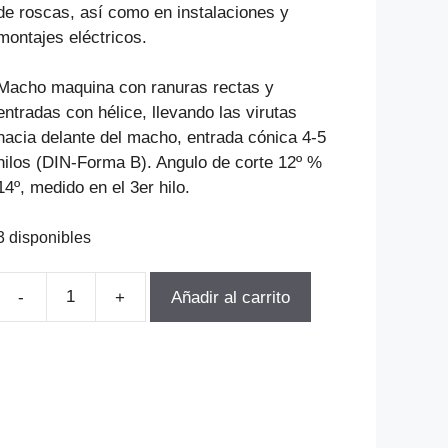
de roscas, así como en instalaciones y
montajes eléctricos.
Macho maquina con ranuras rectas y
entradas con hélice, llevando las virutas
hacia delante del macho, entrada cónica 4-5
hilos (DIN-Forma B). Angulo de corte 12º %
14º, medido en el 3er hilo.
3 disponibles
-
+
Añadir al carrito
MACHO
MAQUINA
HELICOIDAL
DIN376
HSSE
UNC