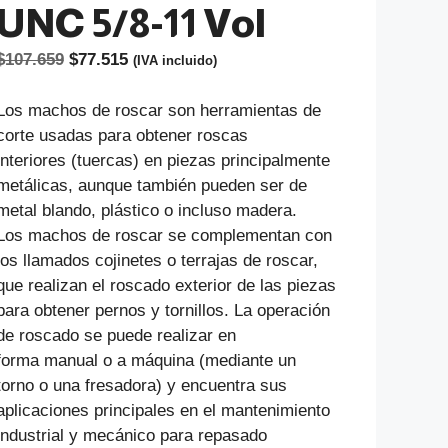
UNC 5/8-11 Vol
El
El
$
107.659
$
77.515
(IVA incluido)
precio
precio
original
actual
Los machos de roscar son herramientas de
era:
es:
corte usadas para obtener roscas
$107.659.
$77.515.
interiores (tuercas) en piezas principalmente
metálicas, aunque también pueden ser de
metal blando, plástico o incluso madera.
Los machos de roscar se complementan con
los llamados cojinetes o terrajas de roscar,
que realizan el roscado exterior de las piezas
para obtener pernos y tornillos. La operación
de roscado se puede realizar en
forma manual o a máquina (mediante un
torno o una fresadora) y encuentra sus
aplicaciones principales en el mantenimiento
industrial y mecánico para repasado