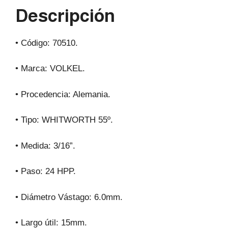
p
o
m
Descripción
p
o
k
• Código: 70510.
• Marca: VOLKEL.
• Procedencia: Alemania.
• Tipo: WHITWORTH 55º.
• Medida: 3/16”.
• Paso: 24 HPP.
• Diámetro Vástago: 6.0mm.
• Largo útil: 15mm.