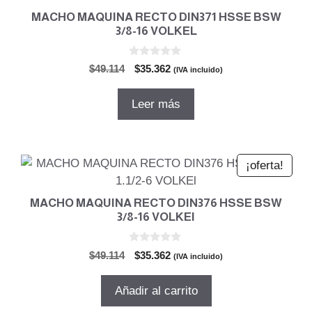
MACHO MAQUINA RECTO DIN371 HSSE BSW
3/8-16 VOLKEL
0
El
El
$
49.114
$
35.362
(IVA incluido)
d
precio
precio
e
5
original
actual
Leer más
era:
es:
$49.114.
$35.362.
¡oferta!
MACHO MAQUINA RECTO DIN376 HSSE BSW
3/8-16 VOLKEl
0
El
El
$
49.114
$
35.362
(IVA incluido)
d
precio
precio
e
5
original
actual
Añadir al carrito
era:
es: