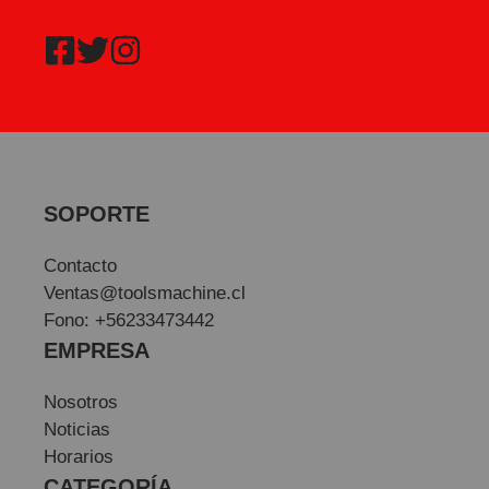
SOPORTE
Contacto
Ventas@toolsmachine.cl
Fono: +56233473442
EMPRESA
Nosotros
Noticias
Horarios
CATEGORÍA