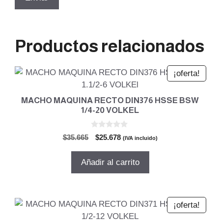
Productos relacionados
¡oferta!
MACHO MAQUINA RECTO DIN376 HSSE BSW
1/4-20 VOLKEL
0
El
El
$
35.665
$
25.678
(IVA incluido)
d
precio
precio
e
5
original
actual
Añadir al carrito
era:
es:
$35.665.
$25.678.
¡oferta!