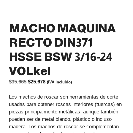
MACHO MAQUINA
RECTO DIN371
HSSE BSW 3/16-24
VOLkel
El
El
$
35.665
$
25.678
(IVA incluido)
precio
precio
original
actual
Los machos de roscar son herramientas de corte
era:
es:
usadas para obtener roscas interiores (tuercas) en
$35.665.
$25.678.
piezas principalmente metálicas, aunque también
pueden ser de metal blando, plástico o incluso
madera. Los machos de roscar se complementan