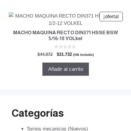
$49.114.
$35.362.
¡oferta!
MACHO MAQUINA RECTO DIN371 HSSE BSW
5/16-18 VOLkel
0
El
El
$
44.072
$
31.732
(IVA incluido)
d
precio
precio
e
5
original
actual
Añadir al carrito
era:
es:
$44.072.
$31.732.
Categorías
Tornos mecanicos (Nuevos)