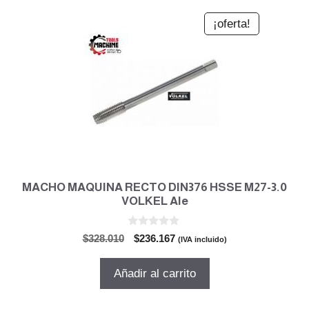
¡oferta!
MACHO MAQUINA RECTO DIN376 HSSE M27-3.0
VOLKEL Ale
0
El
El
$
328.010
$
236.167
(IVA incluido)
d
precio
precio
e
5
original
actual
Añadir al carrito
era:
es:
$328.010.
$236.167.