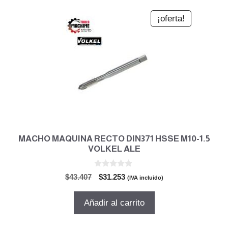
¡oferta!
MACHO MAQUINA RECTO DIN371 HSSE M10-1.5
VOLKEL ALE
0
El
El
$
43.407
$
31.253
(IVA incluido)
d
precio
precio
e
5
original
actual
Añadir al carrito
era:
es:
$43.407.
$31.253.