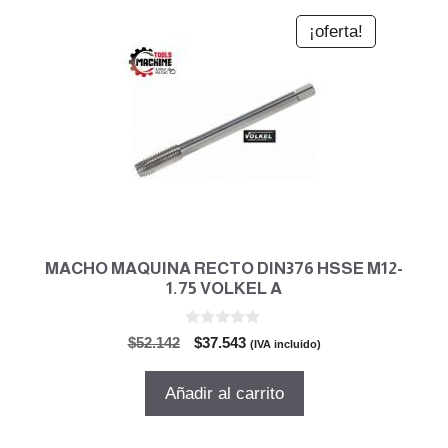
¡oferta!
MACHO MAQUINA RECTO DIN376 HSSE M12-
1.75 VOLKEL A
0
El
El
$
52.142
$
37.543
(IVA incluido)
d
precio
precio
e
5
original
actual
Añadir al carrito
era:
es:
$52.142.
$37.543.