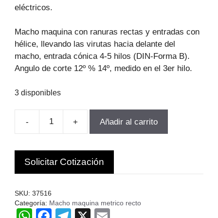
eléctricos.
Macho maquina con ranuras rectas y entradas con
hélice, llevando las virutas hacia delante del
macho, entrada cónica 4-5 hilos (DIN-Forma B).
Angulo de corte 12º % 14º, medido en el 3er hilo.
3 disponibles
-
+
Añadir al carrito
MACHO
MAQUINA
RECTO
Solicitar Cotización
DIN371
HSSE
M2-
SKU:
37516
0.4
Categoría:
Macho maquina metrico recto
W
F
T
X
E
VOLKEL