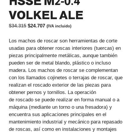
HSSE M2-0.4
VOLKEL ALE
El
El
$
34.315
$
24.707
(IVA incluido)
precio
precio
original
actual
Los machos de roscar son herramientas de corte
era:
es:
usadas para obtener roscas interiores (tuercas) en
$34.315.
$24.707.
piezas principalmente metálicas, aunque también
pueden ser de metal blando, plástico o incluso
madera. Los machos de roscar se complementan
con los llamados cojinetes o terrajas de roscar, que
realizan el roscado exterior de las piezas para
obtener pernos y tornillos. La operación
de roscado se puede realizar en forma manual o a
máquina (mediante un torno o una fresadora) y
encuentra sus aplicaciones principales en el
mantenimiento industrial y mecánico para repasado
de roscas, así como en instalaciones y montajes