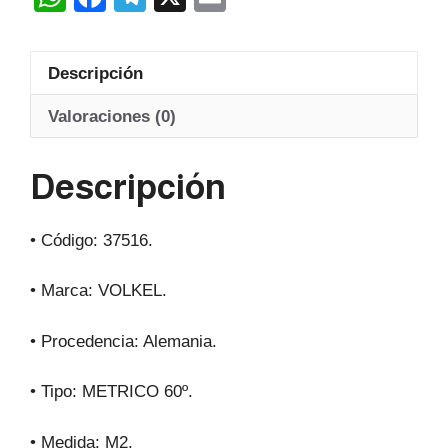
ALE
h
a
el
m
cantidad
at
c
e
ail
Descripción
s
e
gr
A
b
a
Valoraciones (0)
p
o
m
Descripción
p
o
k
• Código: 37516.
• Marca: VOLKEL.
• Procedencia: Alemania.
• Tipo: METRICO 60º.
• Medida: M2.