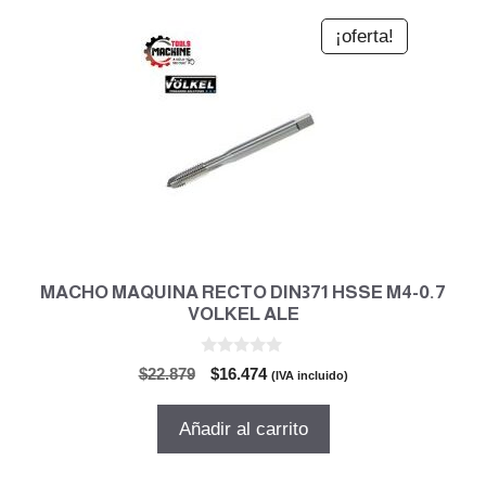
¡oferta!
MACHO MAQUINA RECTO DIN371 HSSE M4-0.7
VOLKEL ALE
0
El
El
$
22.879
$
16.474
(IVA incluido)
d
precio
precio
e
5
original
actual
Añadir al carrito
era:
es:
$22.879.
$16.474.