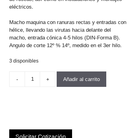
eléctricos.
Macho maquina con ranuras rectas y entradas con
hélice, llevando las virutas hacia delante del
macho, entrada cónica 4-5 hilos (DIN-Forma B).
Angulo de corte 12º % 14º, medido en el 3er hilo.
3 disponibles
-
+
Añadir al carrito
MACHO
MAQUINA
RECTO
DIN376
HSSE
M4-
0.7
Solicitar Cotización
VOLKEL