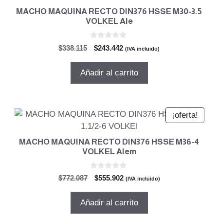
MACHO MAQUINA RECTO DIN376 HSSE M30-3.5
VOLKEL Ale
0
El
El
$
338.115
$
243.442
(IVA incluido)
d
precio
precio
e
5
original
actual
Añadir al carrito
era:
es:
$338.115.
$243.442.
¡oferta!
MACHO MAQUINA RECTO DIN376 HSSE M36-4
VOLKEL Alem
0
El
El
$
772.087
$
555.902
(IVA incluido)
d
precio
precio
e
5
original
actual
Añadir al carrito
era:
es: