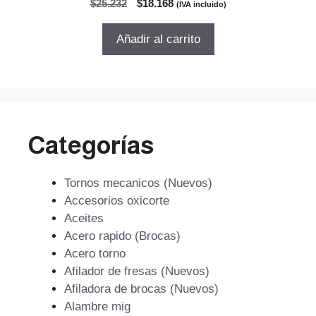
El
El
$
25.232
$
18.168
(IVA incluido)
d
precio
precio
e
5
original
actual
Añadir al carrito
era:
es:
$25.232.
$18.168.
Categorías
Tornos mecanicos (Nuevos)
Accesorios oxicorte
Aceites
Acero rapido (Brocas)
Acero torno
Afilador de fresas (Nuevos)
Afiladora de brocas (Nuevos)
Alambre mig