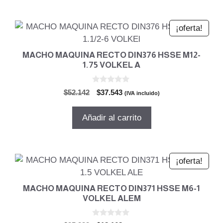
$772.087.
$555.902.
¡oferta!
MACHO MAQUINA RECTO DIN376 HSSE M12-
1.75 VOLKEL A
0
El
El
$
52.142
$
37.543
(IVA incluido)
d
precio
precio
e
5
original
actual
Añadir al carrito
era:
es:
$52.142.
$37.543.
¡oferta!
MACHO MAQUINA RECTO DIN371 HSSE M6-1
VOLKEL ALEM
0