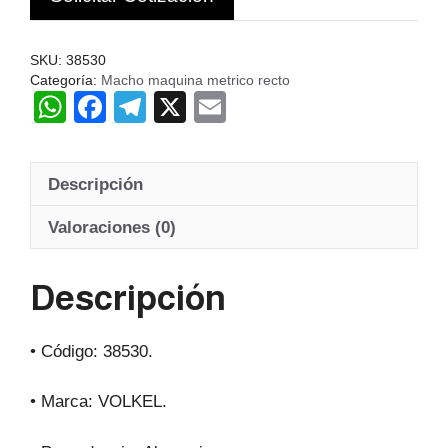
ALE
cantidad
SKU:
38530
Categoría:
Macho maquina metrico recto
W
F
T
X
E
h
a
el
m
at
c
e
ail
Descripción
s
e
gr
A
b
a
Valoraciones (0)
p
o
m
Descripción
p
o
k
• Código: 38530.
• Marca: VOLKEL.