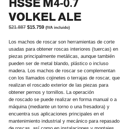
HSSE M4-0.7
VOLKEL ALE
El
El
$
21.887
$
15.759
(IVA incluido)
precio
precio
original
actual
Los machos de roscar son herramientas de corte
era:
es:
usadas para obtener roscas interiores (tuercas) en
$21.887.
$15.759.
piezas principalmente metálicas, aunque también
pueden ser de metal blando, plástico o incluso
madera. Los machos de roscar se complementan
con los llamados cojinetes o terrajas de roscar, que
realizan el roscado exterior de las piezas para
obtener pernos y tornillos. La operación
de roscado se puede realizar en forma manual o a
máquina (mediante un torno o una fresadora) y
encuentra sus aplicaciones principales en el
mantenimiento industrial y mecánico para repasado
de roscas, así como en instalaciones y montajes