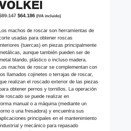
VOLKEl
El
El
$
89.147
$
64.186
(IVA incluido)
precio
precio
original
actual
Los machos de roscar son herramientas de
era:
es:
corte usadas para obtener roscas
$89.147.
$64.186.
interiores (tuercas) en piezas principalmente
metálicas, aunque también pueden ser de
metal blando, plástico o incluso madera.
Los machos de roscar se complementan con
los llamados cojinetes o terrajas de roscar,
que realizan el roscado exterior de las piezas
para obtener pernos y tornillos. La operación
de roscado se puede realizar en
forma manual o a máquina (mediante un
torno o una fresadora) y encuentra sus
aplicaciones principales en el mantenimiento
industrial y mecánico para repasado