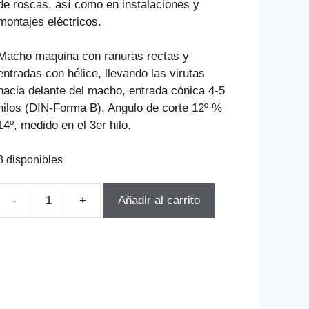
de roscas, así como en instalaciones y
montajes eléctricos.
Macho maquina con ranuras rectas y
entradas con hélice, llevando las virutas
hacia delante del macho, entrada cónica 4-5
hilos (DIN-Forma B). Angulo de corte 12º %
14º, medido en el 3er hilo.
3 disponibles
Añadir al carrito
MACHO
MAQUINA
RECTO
DIN376
HSSE
UNC