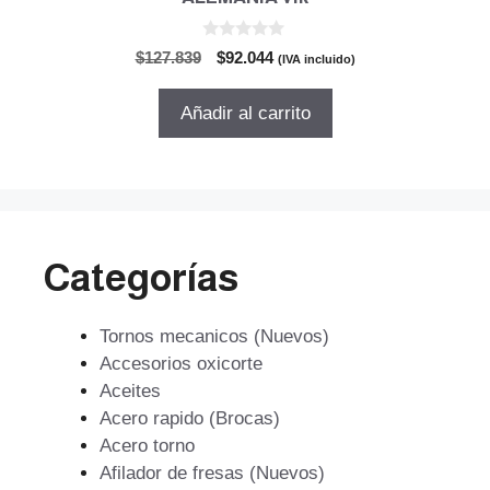
0
El
El
$
127.839
$
92.044
(IVA incluido)
d
precio
precio
e
5
original
actual
Añadir al carrito
era:
es:
$127.839.
$92.044.
Categorías
Tornos mecanicos (Nuevos)
Accesorios oxicorte
Aceites
Acero rapido (Brocas)
Acero torno
Afilador de fresas (Nuevos)