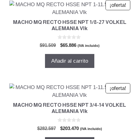
¡oferta!
MACHO MQ RECTO HSSE NPT 1/8-27 VOLKEL
ALEMANIA Vlk
0
El
El
$
91.509
$
65.886
(IVA incluido)
d
precio
precio
e
5
original
actual
Añadir al carrito
era:
es:
$91.509.
$65.886.
¡oferta!
MACHO MQ RECTO HSSE NPT 3/4-14 VOLKEL
ALEMANIA Vlk
0
El
El
$
282.597
$
203.470
(IVA incluido)
d
precio
precio
e