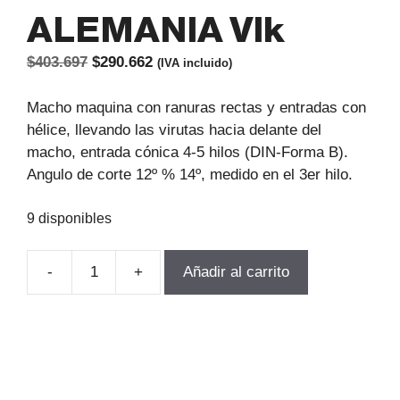
ALEMANIA Vlk
El
El
$
403.697
$
290.662
(IVA incluido)
precio
precio
original
actual
Macho maquina con ranuras rectas y entradas con
era:
es:
hélice, llevando las virutas hacia delante del
$403.697.
$290.662.
macho, entrada cónica 4-5 hilos (DIN-Forma B).
Angulo de corte 12º % 14º, medido en el 3er hilo.
9 disponibles
-
+
Añadir al carrito
MACHO
MQ
RECTO
HSSE
NPT
1-