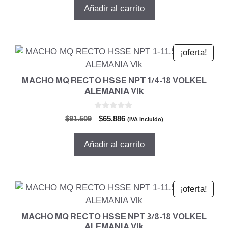
5
original
actual
Añadir al carrito
era:
es:
$282.597.
$203.470.
¡oferta!
MACHO MQ RECTO HSSE NPT 1/4-18 VOLKEL
ALEMANIA Vlk
0
El
El
$
91.509
$
65.886
(IVA incluido)
d
precio
precio
e
5
original
actual
Añadir al carrito
era:
es:
$91.509.
$65.886.
¡oferta!
MACHO MQ RECTO HSSE NPT 3/8-18 VOLKEL
ALEMANIA Vlk