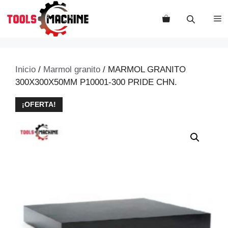
Saltar
al
M
contenido
Inicio
/
Marmol granito
/ MARMOL GRANITO
300X300X50MM P10001-300 PRIDE CHN.
¡OFERTA!