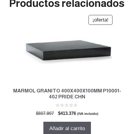
Productos relacionados
¡oferta!
MARMOL GRANITO 400X400X100MM P10001-
402 PRIDE CHN
0
El
El
$
607.907
$
413.376
(IVA incluido)
d
precio
precio
e
5
original
actual
Añadir al carrito
era:
es: