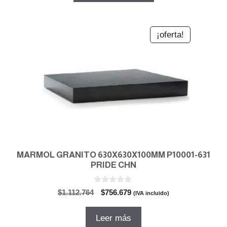
$607.907.
$413.376.
¡oferta!
MARMOL GRANITO 630X630X100MM P10001-631
PRIDE CHN
0
El
El
$
1.112.764
$
756.679
(IVA incluido)
d
precio
precio
e
5
original
actual
Leer más
era:
es: