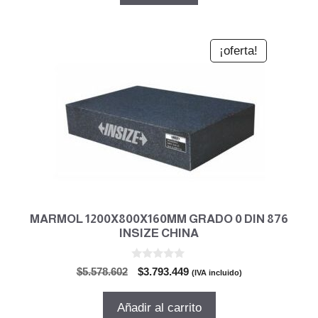
$1.331.235.
$905.241.
¡oferta!
MARMOL 1200X800X160MM GRADO 0 DIN 876
INSIZE CHINA
0
El
El
$
5.578.602
$
3.793.449
(IVA incluido)
d
precio
precio
e
5
original
actual
Añadir al carrito
era:
es: