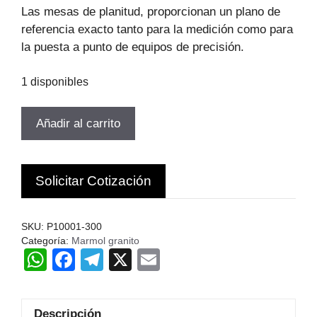
original
actual
Las mesas de planitud, proporcionan un plano de
era:
es:
referencia exacto tanto para la medición como para
$285.920.
$194.426.
la puesta a punto de equipos de precisión.
1 disponibles
MARMOL
Añadir al carrito
GRANITO
300X300X50MM
P10001-
Solicitar Cotización
300
PRIDE
CHN.
SKU:
P10001-300
cantidad
Categoría:
Marmol granito
W
F
T
X
E
h
a
el
m
at
c
e
ail
Descripción