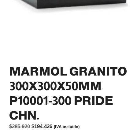
MARMOL GRANITO
300X300X50MM
P10001-300 PRIDE
CHN.
El
El
$
285.920
$
194.426
(IVA incluido)
precio
precio