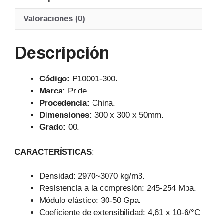
s
e
gr
A
b
a
Valoraciones (0)
p
o
m
Descripción
p
o
k
Código:
P10001-300.
Marca:
Pride.
Procedencia:
China.
Dimensiones:
300 x 300 x 50mm.
Grado:
00.
CARACTERÍSTICAS:
Densidad: 2970~3070 kg/m3.
Resistencia a la compresión: 245-254 Mpa.
Módulo elástico: 30-50 Gpa.
Coeficiente de extensibilidad: 4,61 x 10-6/°C