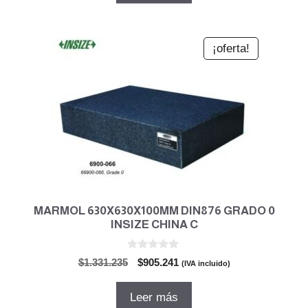
$1.112.764.
$756.679.
¡oferta!
MARMOL 630X630X100MM DIN876 GRADO 0
INSIZE CHINA C
0
El
El
$
1.331.235
$
905.241
(IVA incluido)
d
precio
precio
e
5
original
actual
Leer más
era:
es: