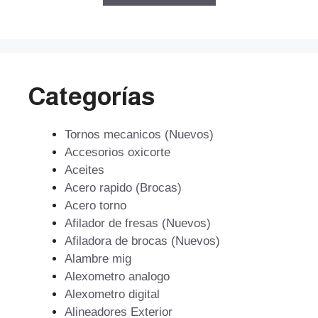
$5.578.602.
$3.793.449.
Categorías
Tornos mecanicos (Nuevos)
Accesorios oxicorte
Aceites
Acero rapido (Brocas)
Acero torno
Afilador de fresas (Nuevos)
Afiladora de brocas (Nuevos)
Alambre mig
Alexometro analogo
Alexometro digital
Alineadores Exterior