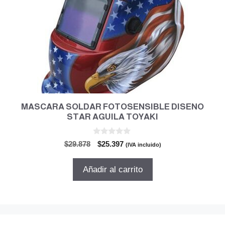
MASCARA SOLDAR FOTOSENSIBLE DISENO
STAR AGUILA TOYAKI
0
El
El
$
29.878
$
25.397
(IVA incluido)
d
precio
precio
e
5
original
actual
Añadir al carrito
era:
es:
$29.878.
$25.397.