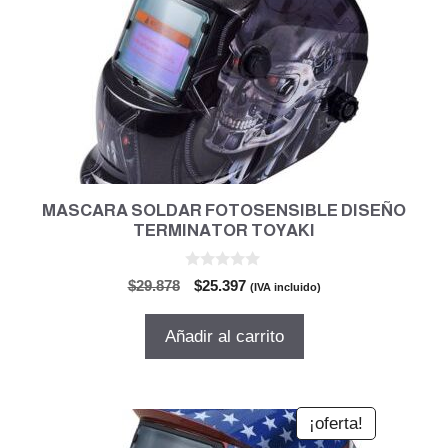
MASCARA SOLDAR FOTOSENSIBLE DISEÑO
TERMINATOR TOYAKI
0
El
El
$
29.878
$
25.397
(IVA incluido)
d
precio
precio
e
5
original
actual
Añadir al carrito
era:
es:
$29.878.
$25.397.
¡oferta!