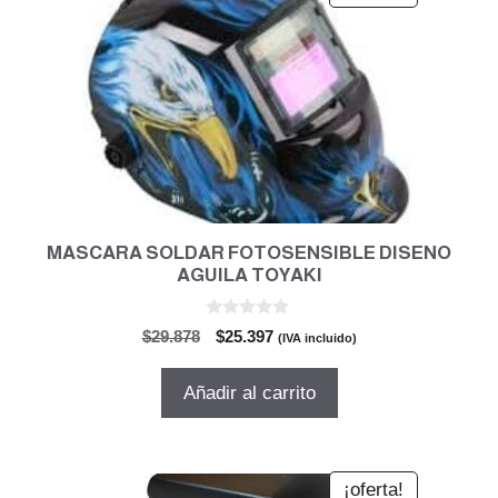
MASCARA SOLDAR FOTOSENSIBLE DISENO
AGUILA TOYAKI
0
El
El
$
29.878
$
25.397
(IVA incluido)
d
precio
precio
e
5
original
actual
Añadir al carrito
era:
es:
$29.878.
$25.397.
¡oferta!