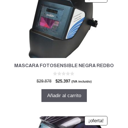
MASCARA FOTOSENSIBLE NEGRA REDBO
0
El
El
$
29.878
$
25.397
(IVA incluido)
d
precio
precio
e
5
original
actual
Añadir al carrito
era:
es:
$29.878.
$25.397.
¡oferta!