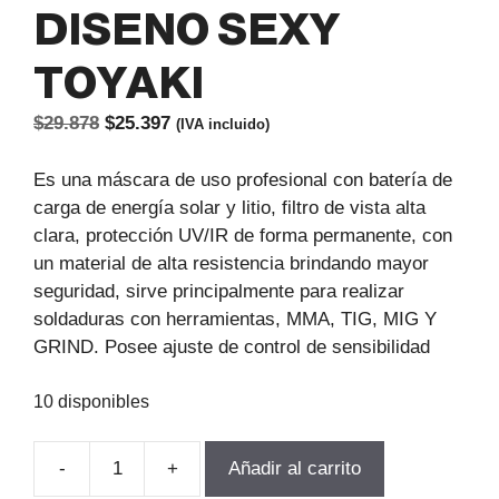
DISENO SEXY
TOYAKI
El
El
$
29.878
$
25.397
(IVA incluido)
precio
precio
original
actual
Es una máscara de uso profesional con batería de
era:
es:
carga de energía solar y litio, filtro de vista alta
$29.878.
$25.397.
clara, protección UV/IR de forma permanente, con
un material de alta resistencia brindando mayor
seguridad, sirve principalmente para realizar
soldaduras con herramientas, MMA, TIG, MIG Y
GRIND. Posee ajuste de control de sensibilidad
10 disponibles
-
+
Añadir al carrito
MASCARA