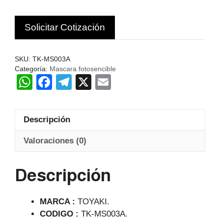
SOLDAR
FOTOSENSIBLE
Solicitar Cotización
DISENO
SEXY
TOYAKI
SKU:
TK-MS003A
cantidad
Categoría:
Mascara fotosencible
W
F
T
X
E
h
a
el
m
at
c
e
ail
Descripción
s
e
gr
A
b
a
Valoraciones (0)
p
o
m
Descripción
p
o
k
MARCA :
TOYAKI.
CODIGO :
TK-MS003A.