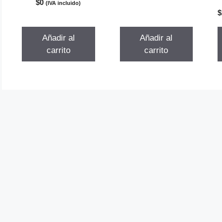
original
actual
$
0
(IVA incluido)
d
era:
es:
$
e
5
$806.977.
$581.023.
Añadir al
Añadir al
carrito
carrito