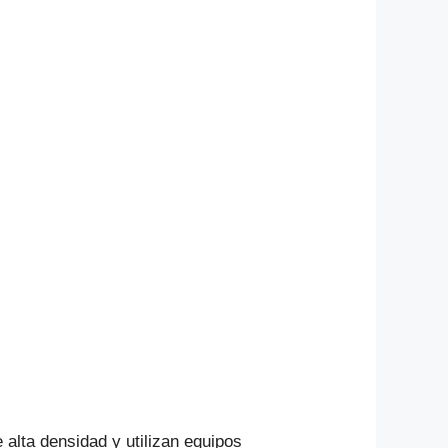
p
o
m
p
o
k
alta densidad y utilizan equipos