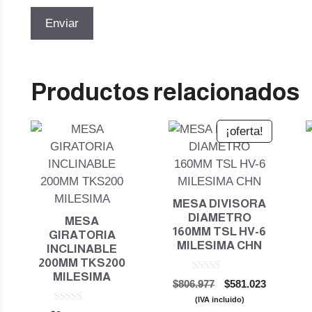
Productos relacionados
¡oferta!
MESA DIVISORA
DIAMETRO
MESA
160MM TSL HV-6
GIRATORIA
MILESIMA CHN
INCLINABLE
200MM TKS200
MILESIMA
0
El
El
$
806.977
$
581.023
d
precio
precio
e
(IVA incluido)
5
0