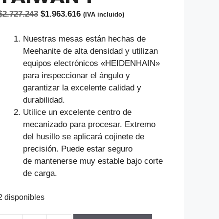
El
El
$
2.727.243
$
1.963.616
(IVA incluido)
precio
precio
original
actual
Nuestras mesas están hechas de
era:
es:
Meehanite de alta densidad y utilizan
$2.727.243.
$1.963.616.
equipos electrónicos «HEIDENHAIN»
para inspeccionar el ángulo y
garantizar la excelente calidad y
durabilidad.
Utilice un excelente centro de
mecanizado para procesar. Extremo
del husillo se aplicará cojinete de
precisión. Puede estar seguro
de mantenerse muy estable bajo corte
de carga.
2 disponibles