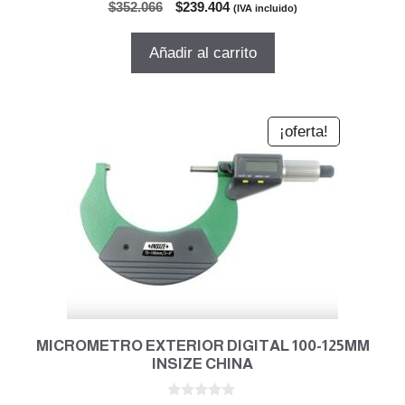
0
El
El
$
352.066
$
239.404
(IVA incluido)
d
precio
precio
e
5
original
actual
Añadir al carrito
era:
es:
$352.066.
$239.404.
¡oferta!
MICROMETRO EXTERIOR DIGITAL 100-125MM
INSIZE CHINA