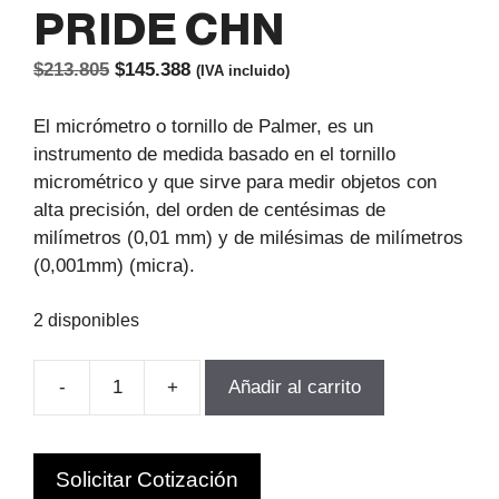
PRIDE CHN
El
El
$
213.805
$
145.388
(IVA incluido)
precio
precio
original
actual
El micrómetro o tornillo de Palmer, es un
era:
es:
instrumento de medida basado en el tornillo
$213.805.
$145.388.
micrométrico y que sirve para medir objetos con
alta precisión, del orden de centésimas de
milímetros (0,01 mm) y de milésimas de milímetros
(0,001mm) (micra).
2 disponibles
-
+
Añadir al carrito
MICROMETRO
EXTERIOR
DIGITAL
Solicitar Cotización
25-