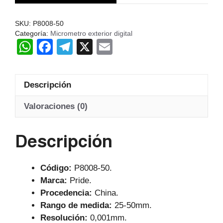
50MM/1-
2"
SKU:
P8008-50
PRIDE
Categoría:
Micrometro exterior digital
W
F
T
X
E
CHN
cantidad
h
a
el
m
at
c
e
ail
Descripción
s
e
gr
A
b
a
Valoraciones (0)
p
o
m
Descripción
p
o
k
Código:
P8008-50.
Marca:
Pride.
Procedencia:
China.
Rango de medida:
25-50mm.
Resolución:
0,001mm.