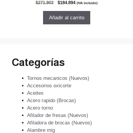
0
El
El
$
271.903
$
184.894
(IVA incluido)
d
precio
precio
e
5
original
actual
Añadir al carrito
era:
es:
$271.903.
$184.894.
Categorías
Tornos mecanicos (Nuevos)
Accesorios oxicorte
Aceites
Acero rapido (Brocas)
Acero torno
Afilador de fresas (Nuevos)
Afiladora de brocas (Nuevos)
Alambre mig