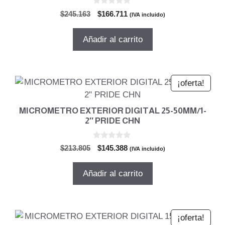
0
El
El
$
245.163
$
166.711
(IVA incluido)
d
precio
precio
e
5
original
actual
Añadir al carrito
era:
es:
$245.163.
$166.711.
¡oferta!
MICROMETRO EXTERIOR DIGITAL 25-50MM/1-
2″ PRIDE CHN
0
El
El
$
213.805
$
145.388
(IVA incluido)
d
precio
precio
e
5
original
actual
Añadir al carrito
era:
es:
$213.805.
$145.388.
¡oferta!