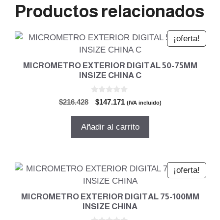
Productos relacionados
¡oferta!
MICROMETRO EXTERIOR DIGITAL 50-75MM
INSIZE CHINA C
0
El
El
$
216.428
$
147.171
(IVA incluido)
d
precio
precio
e
5
original
actual
Añadir al carrito
era:
es:
$216.428.
$147.171.
¡oferta!
MICROMETRO EXTERIOR DIGITAL 75-100MM
INSIZE CHINA