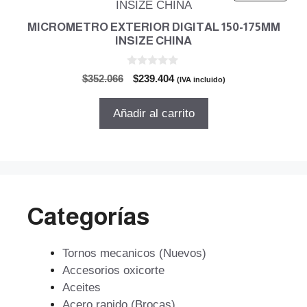
MICROMETRO EXTERIOR DIGITAL 150-175MM
INSIZE CHINA
0
El
El
$
352.066
$
239.404
(IVA incluido)
d
precio
precio
e
5
original
actual
Añadir al carrito
era:
es:
$352.066.
$239.404.
Categorías
Tornos mecanicos (Nuevos)
Accesorios oxicorte
Aceites
Acero rapido (Brocas)