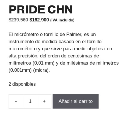
PRIDE CHN
El
El
$
239.560
$
162.900
(IVA incluido)
precio
precio
original
actual
El micrómetro o tornillo de Palmer, es un
era:
es:
instrumento de medida basado en el tornillo
$239.560.
$162.900.
micrométrico y que sirve para medir objetos con
alta precisión, del orden de centésimas de
milímetros (0,01 mm) y de milésimas de milímetros
(0,001mm) (micra).
2 disponibles
-
+
Añadir al carrito
MICROMETRO
EXTERIOR
DIGITAL
50-