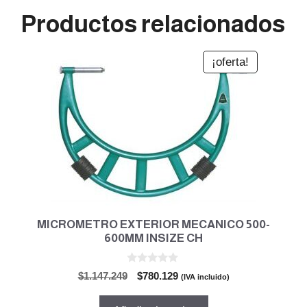
Productos relacionados
¡oferta!
MICROMETRO EXTERIOR MECANICO 500-
600MM INSIZE CH
0
El
El
$
1.147.249
$
780.129
(IVA incluido)
d
precio
precio
e
5
original
actual