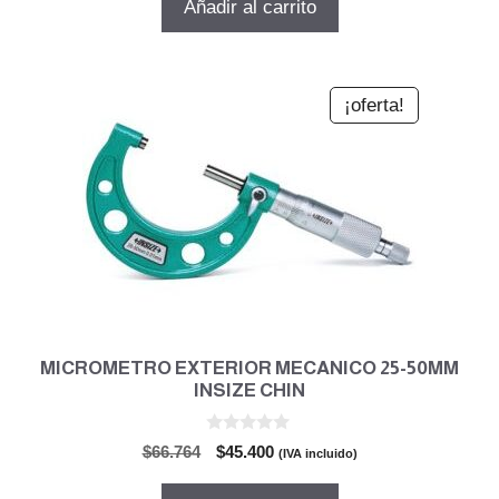
Añadir al carrito
era:
es:
$75.430.
$51.293.
¡oferta!
MICROMETRO EXTERIOR MECANICO 25-50MM
INSIZE CHIN
0
El
El
$
66.764
$
45.400
(IVA incluido)
d
precio
precio
e
5
original
actual