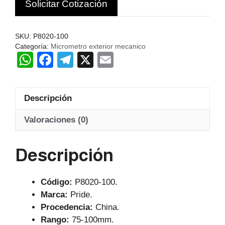
Solicitar Cotización
75-
100MM
PRIDE
SKU:
P8020-100
CHN
Categoría:
Micrometro exterior mecanico
W
F
T
X
E
cantidad
h
a
el
m
at
c
e
ail
Descripción
s
e
gr
A
b
a
Valoraciones (0)
p
o
m
Descripción
p
o
k
Código:
P8020-100.
Marca:
Pride.
Procedencia:
China.
Rango:
75-100mm.