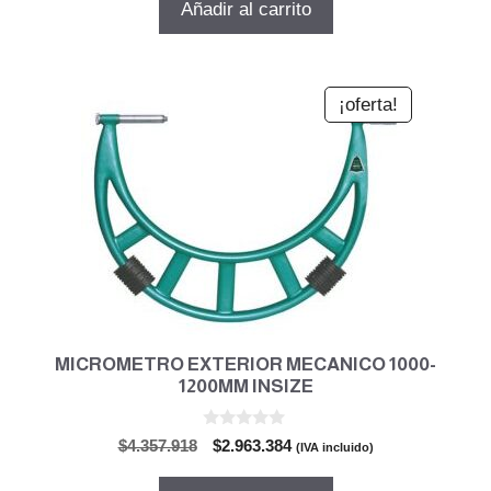
Añadir al carrito
era:
es:
$66.764.
$45.400.
¡oferta!
MICROMETRO EXTERIOR MECANICO 1000-
1200MM INSIZE
0
El
El
$
4.357.918
$
2.963.384
(IVA incluido)
d
precio
precio
e
5