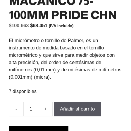
MACANICO 75-
100MM PRIDE CHN
El
El
$
100.663
$
68.451
(IVA incluido)
precio
precio
original
actual
El micrómetro o tornillo de Palmer, es un
era:
es:
instrumento de medida basado en el tornillo
$100.663.
$68.451.
micrométrico y que sirve para medir objetos con
alta precisión, del orden de centésimas de
milímetros (0,01 mm) y de milésimas de milímetros
(0,001mm) (micra).
7 disponibles
-
+
Añadir al carrito
MICROMETRO
EXTERIOR
MACANICO