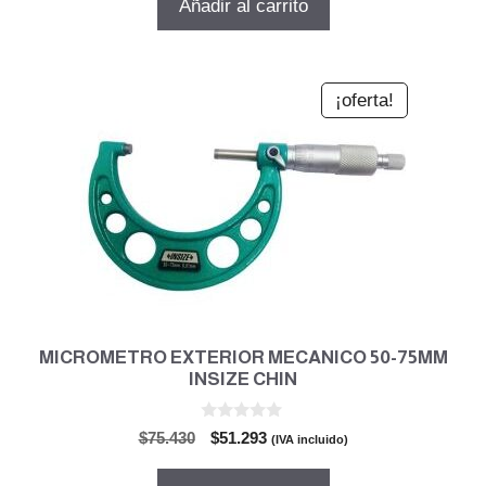
Añadir al carrito
era:
es:
$1.147.249.
$780.129.
¡oferta!
MICROMETRO EXTERIOR MECANICO 50-75MM
INSIZE CHIN
0
El
El
$
75.430
$
51.293
(IVA incluido)
d
precio
precio
e
5
original
actual