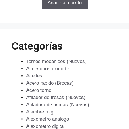
original
actual
Añadir al carrito
era:
es:
$4.357.918.
$2.963.384.
Categorías
Tornos mecanicos (Nuevos)
Accesorios oxicorte
Aceites
Acero rapido (Brocas)
Acero torno
Afilador de fresas (Nuevos)
Afiladora de brocas (Nuevos)
Alambre mig
Alexometro analogo
Alexometro digital