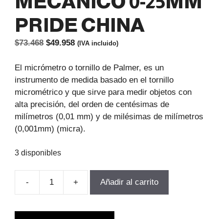
MECANICO 0-25MM
PRIDE CHINA
El
El
$
73.468
$
49.958
(IVA incluido)
precio
precio
original
actual
El micrómetro o tornillo de Palmer, es un
era:
es:
instrumento de medida basado en el tornillo
$73.468.
$49.958.
micrométrico y que sirve para medir objetos con
alta precisión, del orden de centésimas de
milímetros (0,01 mm) y de milésimas de milímetros
(0,001mm) (micra).
3 disponibles
-
+
Añadir al carrito
MICROMETRO
EXTERIOR
MECANICO