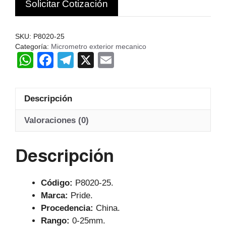
Solicitar Cotización
0-
25MM
PRIDE
SKU:
P8020-25
CHINA
Categoría:
Micrometro exterior mecanico
W
F
T
X
E
cantidad
h
a
el
m
at
c
e
ail
Descripción
s
e
gr
A
b
a
Valoraciones (0)
p
o
m
Descripción
p
o
k
Código:
P8020-25.
Marca:
Pride.
Procedencia:
China.
Rango:
0-25mm.