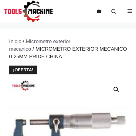
Saltar
al
M
contenido
Inicio
/
Micrometro exterior
mecanico
/ MICROMETRO EXTERIOR MECANICO
0-25MM PRIDE CHINA
¡OFERTA!