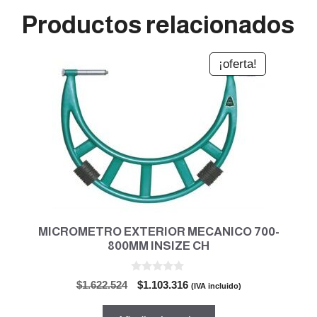
Productos relacionados
¡oferta!
MICROMETRO EXTERIOR MECANICO 700-
800MM INSIZE CH
0
El
El
$
1.622.524
$
1.103.316
(IVA incluido)
d
precio
precio
e
5
original
actual