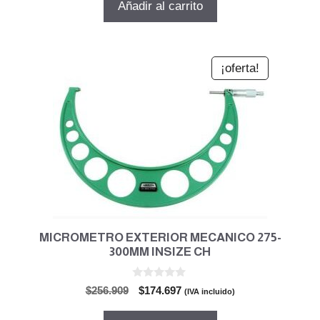
Añadir al carrito
era:
es:
$1.147.249.
$780.129.
¡oferta!
MICROMETRO EXTERIOR MECANICO 275-
300MM INSIZE CH
0
El
El
$
256.909
$
174.697
(IVA incluido)
d
precio
precio
e
5