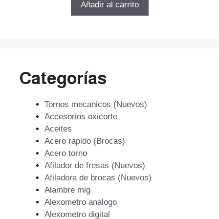
original
actual
Añadir al carrito
era:
es:
$256.909.
$174.697.
Categorías
Tornos mecanicos (Nuevos)
Accesorios oxicorte
Aceites
Acero rapido (Brocas)
Acero torno
Afilador de fresas (Nuevos)
Afiladora de brocas (Nuevos)
Alambre mig
Alexometro analogo
Alexometro digital