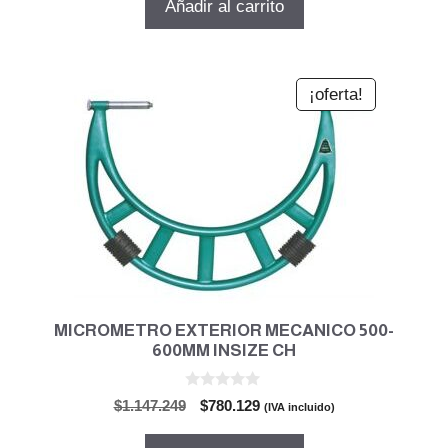
Añadir al carrito
era:
es:
$862.005.
$586.163.
¡oferta!
MICROMETRO EXTERIOR MECANICO 500-
600MM INSIZE CH
0
El
El
$
1.147.249
$
780.129
(IVA incluido)
d
precio
precio
e
5
original
actual