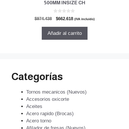
500MM INSIZE CH
0
El
El
$
974.438
$
662.618
(IVA incluido)
d
precio
precio
e
5
original
actual
Añadir al carrito
era:
es:
$974.438.
$662.618.
Categorías
Tornos mecanicos (Nuevos)
Accesorios oxicorte
Aceites
Acero rapido (Brocas)
Acero torno
Afilador de fresas (Nuevos)