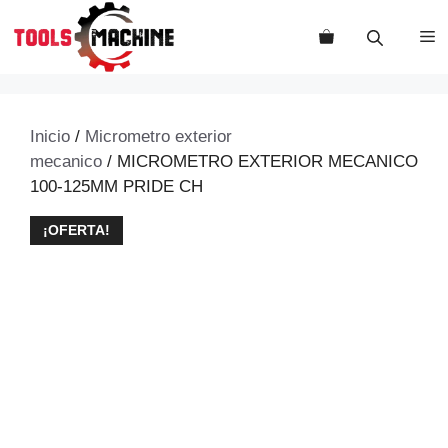
Saltar
al
M
contenido
Inicio
/
Micrometro exterior
mecanico
/ MICROMETRO EXTERIOR MECANICO
100-125MM PRIDE CH
¡OFERTA!