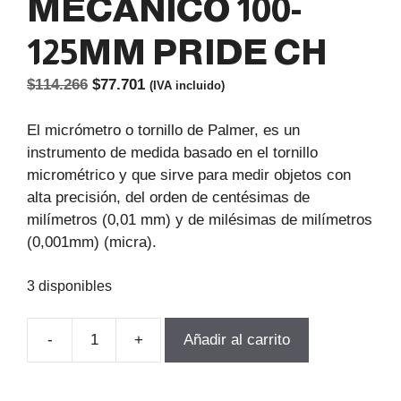
MECANICO 100-
125MM PRIDE CH
El
El
$
114.266
$
77.701
(IVA incluido)
precio
precio
original
actual
El micrómetro o tornillo de Palmer, es un
era:
es:
instrumento de medida basado en el tornillo
$114.266.
$77.701.
micrométrico y que sirve para medir objetos con
alta precisión, del orden de centésimas de
milímetros (0,01 mm) y de milésimas de milímetros
(0,001mm) (micra).
3 disponibles
-
+
Añadir al carrito
MICROMETRO
EXTERIOR
MECANICO