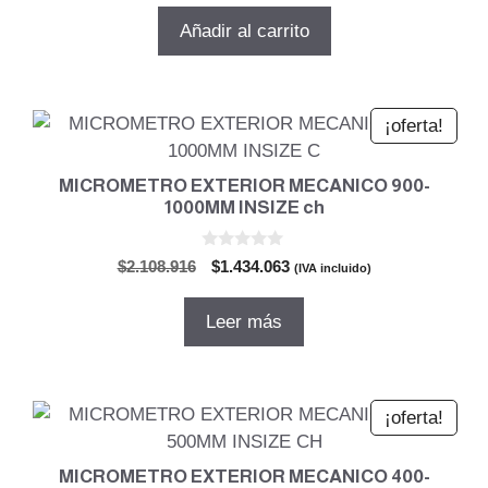
5
original
actual
Añadir al carrito
era:
es:
$1.147.249.
$780.129.
¡oferta!
MICROMETRO EXTERIOR MECANICO 900-
1000MM INSIZE ch
0
El
El
$
2.108.916
$
1.434.063
(IVA incluido)
d
precio
precio
e
5
original
actual
Leer más
era:
es:
$2.108.916.
$1.434.063.
¡oferta!
MICROMETRO EXTERIOR MECANICO 400-