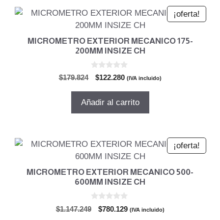
¡oferta!
MICROMETRO EXTERIOR MECANICO 175-
200MM INSIZE CH
0
El
El
$
179.824
$
122.280
(IVA incluido)
d
precio
precio
e
5
original
actual
Añadir al carrito
era:
es:
$179.824.
$122.280.
¡oferta!
MICROMETRO EXTERIOR MECANICO 500-
600MM INSIZE CH
0
El
El
$
1.147.249
$
780.129
(IVA incluido)
d
precio
precio
e