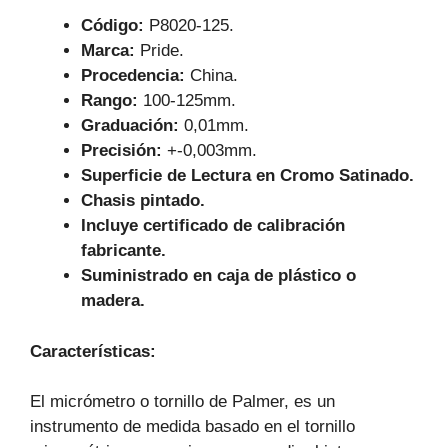
k
Código:
P8020-125.
Marca:
Pride.
Procedencia:
China.
Rango:
100-125mm.
Graduación:
0,01mm.
Precisión:
+-0,003mm.
Superficie de Lectura en Cromo Satinado.
Chasis pintado.
Incluye certificado de calibración
fabricante.
Suministrado en caja de plástico o
madera.
Características
:
El micrómetro o tornillo de Palmer, es un
instrumento de medida basado en el tornillo