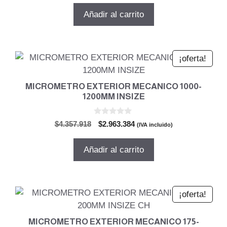
5
original
actual
Añadir al carrito
era:
es:
$481.489.
$327.413.
¡oferta!
MICROMETRO EXTERIOR MECANICO 1000-
1200MM INSIZE
0
El
El
$
4.357.918
$
2.963.384
(IVA incluido)
d
precio
precio
e
5
original
actual
Añadir al carrito
era:
es:
$4.357.918.
$2.963.384.
¡oferta!
MICROMETRO EXTERIOR MECANICO 175-