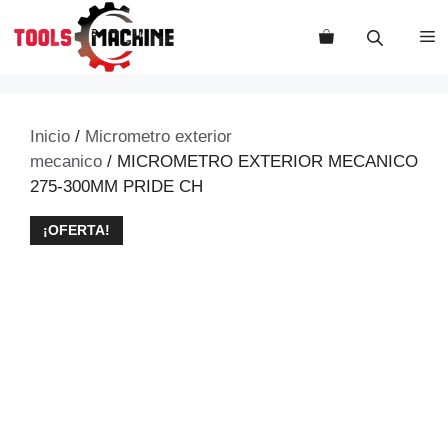
Saltar
al
M
contenido
Inicio
/
Micrometro exterior
mecanico
/ MICROMETRO EXTERIOR MECANICO
275-300MM PRIDE CH
¡OFERTA!