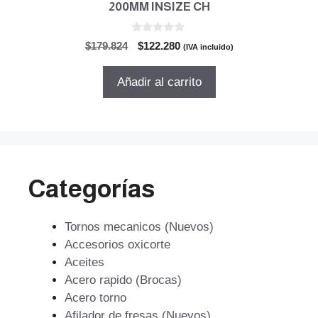
200MM INSIZE CH
0
El
El
$
179.824
$
122.280
(IVA incluido)
d
precio
precio
e
5
original
actual
Añadir al carrito
era:
es:
$179.824.
$122.280.
Categorías
Tornos mecanicos (Nuevos)
Accesorios oxicorte
Aceites
Acero rapido (Brocas)
Acero torno
Afilador de fresas (Nuevos)