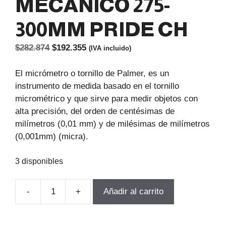
MECANICO 275-
300MM PRIDE CH
El
El
$
282.874
$
192.355
(IVA incluido)
precio
precio
original
actual
El micrómetro o tornillo de Palmer, es un
era:
es:
instrumento de medida basado en el tornillo
$282.874.
$192.355.
micrométrico y que sirve para medir objetos con
alta precisión, del orden de centésimas de
milímetros (0,01 mm) y de milésimas de milímetros
(0,001mm) (micra).
3 disponibles
-
+
Añadir al carrito
MICROMETRO
EXTERIOR
MECANICO