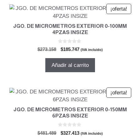
¡oferta!
JGO. DE MICROMETROS EXTERIOR 0-100MM
4PZAS INSIZE
0
El
El
$
273.158
$
185.747
(IVA incluido)
d
precio
precio
e
5
original
actual
Añadir al carrito
era:
es:
$273.158.
$185.747.
¡oferta!
JGO. DE MICROMETROS EXTERIOR 0-150MM
6PZAS INSIZE
0
El
El
$
481.489
$
327.413
(IVA incluido)
d
precio
precio
e