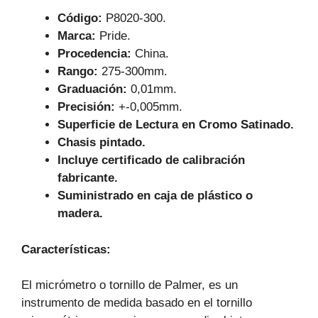
k
Código:
P8020-300.
Marca:
Pride.
Procedencia:
China.
Rango:
275-300mm.
Graduación:
0,01mm.
Precisión:
+-0,005mm.
Superficie de Lectura en Cromo Satinado.
Chasis pintado.
Incluye certificado de calibración
fabricante.
Suministrado en caja de plástico o
madera.
Características
:
El micrómetro o tornillo de Palmer, es un
instrumento de medida basado en el tornillo