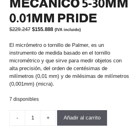
MECANICO 5-30MM
0.01MM PRIDE
El
El
$
229.247
$
155.888
(IVA incluido)
precio
precio
original
actual
El micrómetro o tornillo de Palmer, es un
era:
es:
instrumento de medida basado en el tornillo
$229.247.
$155.888.
micrométrico y que sirve para medir objetos con
alta precisión, del orden de centésimas de
milímetros (0,01 mm) y de milésimas de milímetros
(0,001mm) (micra).
7 disponibles
-
+
Añadir al carrito
MICROMETRO
INTERIOR
MECANICO