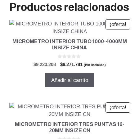
Productos relacionados
¡oferta!
MICROMETRO INTERIOR TUBO 1000-4000MM
INSIZE CHINA
0
El
El
$
9.223.208
$
6.271.781
(IVA incluido)
d
precio
precio
e
5
original
actual
Añadir al carrito
era:
es:
$9.223.208.
$6.271.781.
¡oferta!
MICROMETRO INTERIOR TRES PUNTAS 16-
20MM INSIZE CN