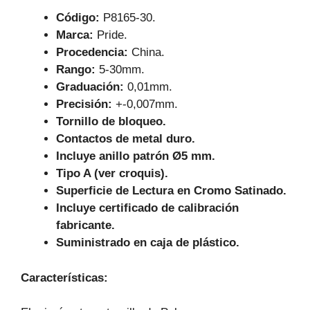
k
Código:
P8165-30.
Marca:
Pride.
Procedencia:
China.
Rango:
5-30mm.
Graduación:
0,01mm.
Precisión:
+-0,007mm.
Tornillo de bloqueo.
Contactos de metal duro.
Incluye anillo patrón Ø5 mm.
Tipo A (ver croquis).
Superficie de Lectura en Cromo Satinado.
Incluye certificado de calibración
fabricante.
Suministrado en caja de plástico.
Características
: