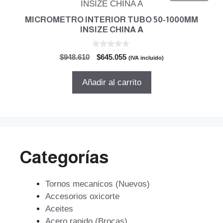
MICROMETRO INTERIOR TUBO 50-1000MM
INSIZE CHINA A
0
El
El
$
948.610
$
645.055
(IVA incluido)
d
precio
precio
e
5
original
actual
Añadir al carrito
era:
es:
$948.610.
$645.055.
Categorías
Tornos mecanicos (Nuevos)
Accesorios oxicorte
Aceites
Acero rapido (Brocas)