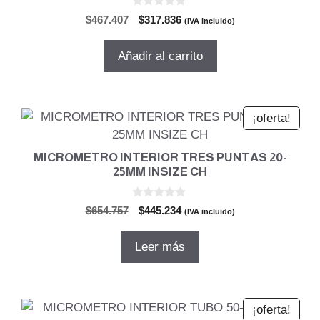
0
El
El
$
467.407
$
317.836
(IVA incluido)
d
precio
precio
e
5
original
actual
Añadir al carrito
era:
es:
$467.407.
$317.836.
¡oferta!
MICROMETRO INTERIOR TRES PUNTAS 20-
25MM INSIZE CH
0
El
El
$
654.757
$
445.234
(IVA incluido)
d
precio
precio
e
5
original
actual
Leer más
era:
es:
$654.757.
$445.234.
¡oferta!