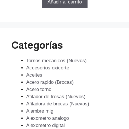
Añadir al carrito
era:
es:
$355.315.
$241.614.
Categorías
Tornos mecanicos (Nuevos)
Accesorios oxicorte
Aceites
Acero rapido (Brocas)
Acero torno
Afilador de fresas (Nuevos)
Afiladora de brocas (Nuevos)
Alambre mig
Alexometro analogo
Alexometro digital