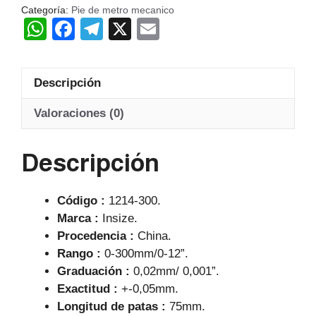
INSIZE
Categoría:
Pie de metro mecanico
W
F
T
X
E
Ch
cantidad
h
a
el
m
at
c
e
ail
Descripción
s
e
gr
A
b
a
Valoraciones (0)
p
o
m
Descripción
p
o
k
Código :
1214-300.
Marca :
Insize.
Procedencia :
China.
Rango :
0-300mm/0-12”.
Graduación :
0,02mm/ 0,001”.
Exactitud :
+-0,05mm.
Longitud de patas :
75mm.