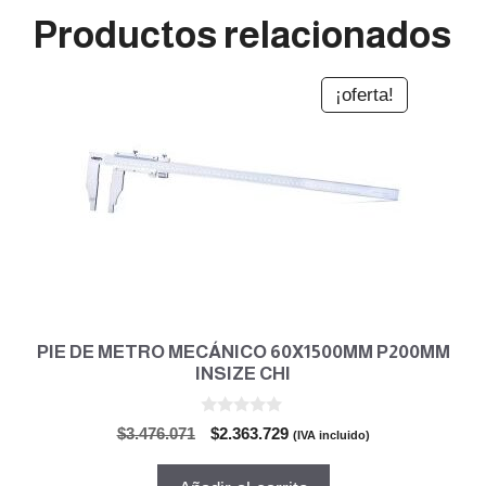
Productos relacionados
¡oferta!
PIE DE METRO MECÁNICO 60X1500MM P200MM
INSIZE CHI
0
El
El
$
3.476.071
$
2.363.729
(IVA incluido)
d
precio
precio
e
5
original
actual