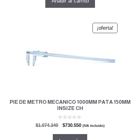
Añadir al carrito
era:
es:
$3.476.071.
$2.363.729.
¡oferta!
PIE DE METRO MECANICO 1000MM PATA 150MM
INSIZE CH
0
El
El
$
1.074.340
$
730.550
(IVA incluido)
d
precio
precio
e
5
original
actual