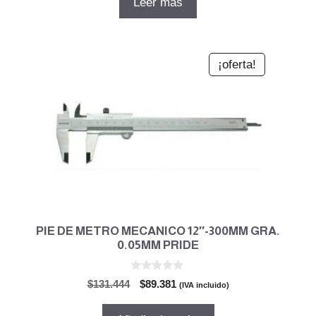
Leer más
era:
es:
$1.074.340.
$730.550.
¡oferta!
PIE DE METRO MECANICO 12″-300MM GRA.
0.05MM PRIDE
0
El
El
$
131.444
$
89.381
(IVA incluido)
d
precio
precio
e
5
original
actual