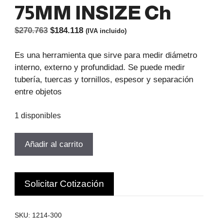
75MM INSIZE Ch
El
El
$
270.763
$
184.118
(IVA incluido)
precio
precio
original
actual
Es una herramienta que sirve para medir diámetro
era:
es:
interno, externo y profundidad. Se puede medir
$270.763.
$184.118.
tubería, tuercas y tornillos, espesor y separación
entre objetos
1 disponibles
PIE
Añadir al carrito
DE
METRO
MECANICO
Solicitar Cotización
12"-300MM
PATA
75MM
SKU:
1214-300