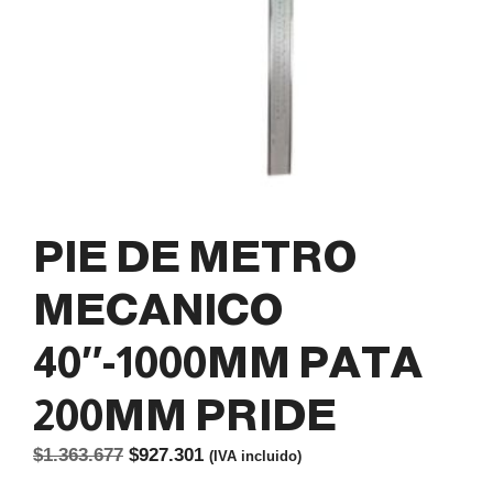
PIE DE METRO
MECANICO
40″-1000MM PATA
200MM PRIDE
El
El
$
1.363.677
$
927.301
(IVA incluido)
precio
precio