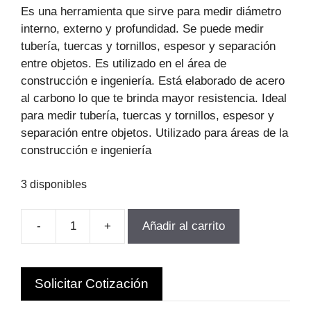
original
actual
Es una herramienta que sirve para medir diámetro
era:
es:
interno, externo y profundidad. Se puede medir
$1.363.677.
$927.301.
tubería, tuercas y tornillos, espesor y separación
entre objetos. Es utilizado en el área de
construcción e ingeniería. Está elaborado de acero
al carbono lo que te brinda mayor resistencia. Ideal
para medir tubería, tuercas y tornillos, espesor y
separación entre objetos. Utilizado para áreas de la
construcción e ingeniería
3 disponibles
-
+
Añadir al carrito
PIE
DE
METRO
Solicitar Cotización
MECANICO
40"-1000MM