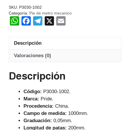
PATA
SKU:
P3030-1002
200MM
Categoría:
Pie de metro mecanico
W
F
T
X
E
PRIDE
cantidad
h
a
el
m
at
c
e
ail
Descripción
s
e
gr
A
b
a
Valoraciones (0)
p
o
m
Descripción
p
o
k
Código:
P3030-1002.
Marca:
Pride.
Procedencia:
China.
Campo de medida:
1000mm.
Graduación:
0,05mm.
Longitud de patas:
200mm.