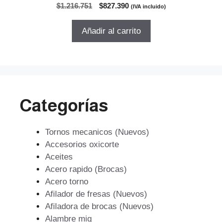
0
El
El
$
1.216.751
$
827.390
(IVA incluido)
d
precio
precio
e
5
original
actual
Añadir al carrito
era:
es:
$1.216.751.
$827.390.
Categorías
Tornos mecanicos (Nuevos)
Accesorios oxicorte
Aceites
Acero rapido (Brocas)
Acero torno
Afilador de fresas (Nuevos)
Afiladora de brocas (Nuevos)
Alambre mig