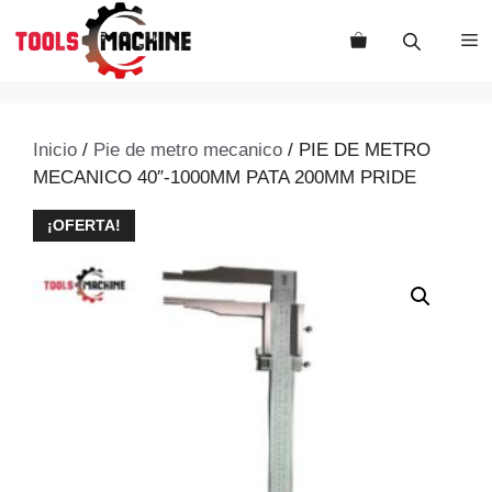
Saltar
al
M
contenido
Inicio
/
Pie de metro mecanico
/ PIE DE METRO
MECANICO 40″-1000MM PATA 200MM PRIDE
¡OFERTA!