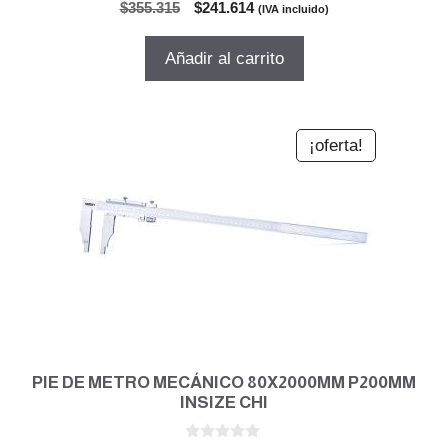
0
El
El
$
355.315
$
241.614
(IVA incluido)
d
precio
precio
e
5
original
actual
Añadir al carrito
era:
es:
$355.315.
$241.614.
¡oferta!
PIE DE METRO MECÁNICO 80X2000MM P200MM
INSIZE CHI