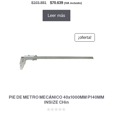
0
El
El
$
103.881
$
70.639
(IVA incluido)
d
precio
precio
e
5
original
actual
Leer más
era:
es:
$103.881.
$70.639.
¡oferta!
PIE DE METRO MECÁNICO 40x1000MM P140MM
INSIZE CHin