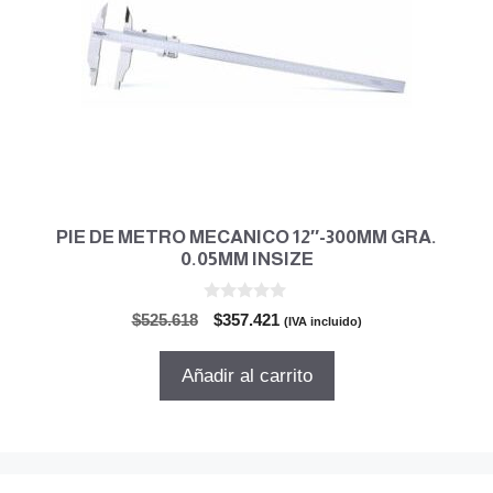
PIE DE METRO MECANICO 12″-300MM GRA.
0.05MM INSIZE
0
El
El
$
525.618
$
357.421
(IVA incluido)
d
precio
precio
e
5
original
actual
Añadir al carrito
era:
es:
$525.618.
$357.421.