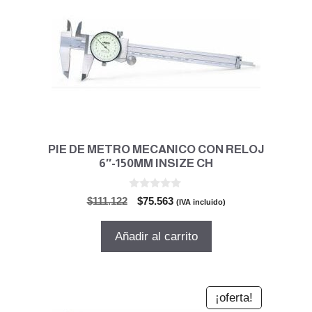
PIE DE METRO MECANICO CON RELOJ
6″-150MM INSIZE CH
0
El
El
$
111.122
$
75.563
(IVA incluido)
d
precio
precio
e
5
original
actual
Añadir al carrito
era:
es:
$111.122.
$75.563.
¡oferta!