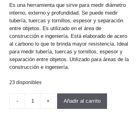
original
actual
Es una herramienta que sirve para medir diámetro
era:
es:
interno, externo y profundidad. Se puede medir
$87.037.
$59.186.
tubería, tuercas y tornillos, espesor y separación
entre objetos. Es utilizado en el área de
construcción e ingeniería. Está elaborado de acero
al carbono lo que te brinda mayor resistencia. Ideal
para medir tubería, tuercas y tornillos, espesor y
separación entre objetos. Utilizado para áreas de la
construcción e ingeniería.
23 disponibles
-
+
Añadir al carrito
PIE
DE
METRO
MECANICO
8"-200MM