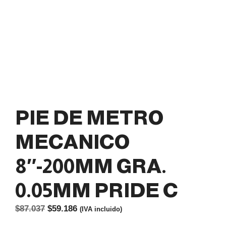
PIE DE METRO
MECANICO
8″-200MM GRA.
0.05MM PRIDE C
El
El
$
87.037
$
59.186
(IVA incluido)
precio
precio