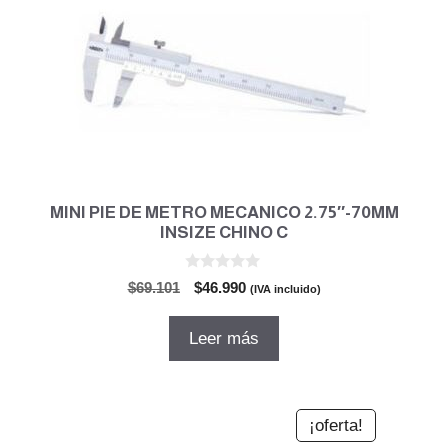
MINI PIE DE METRO MECANICO 2.75″-70MM
INSIZE CHINO C
0
El
El
$
69.101
$
46.990
(IVA incluido)
d
precio
precio
e
5
original
actual
Leer más
era:
es:
$69.101.
$46.990.
¡oferta!