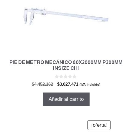
PIE DE METRO MECÁNICO 80X2000MM P200MM
INSIZE CHI
0
El
El
$
4.452.162
$
3.027.471
(IVA incluido)
d
precio
precio
e
5
original
actual
Añadir al carrito
era:
es:
$4.452.162.
$3.027.471.
¡oferta!