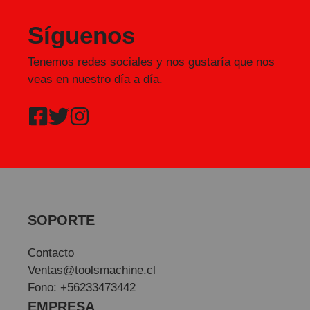
Síguenos
Tenemos redes sociales y nos gustaría que nos
veas en nuestro día a día.
SOPORTE
Contacto
Ventas@toolsmachine.cl
Fono: +56233473442
EMPRESA