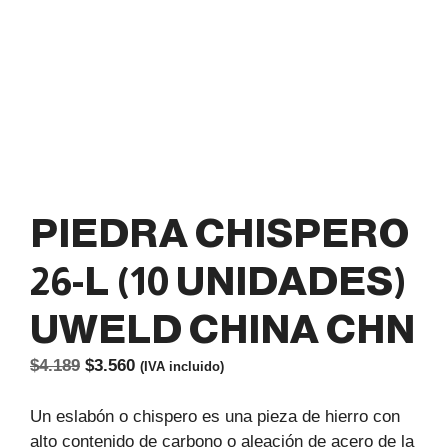
PIEDRA CHISPERO
26-L (10 UNIDADES)
UWELD CHINA CHN
El
El
$
4.189
$
3.560
(IVA incluido)
precio
precio
original
actual
Un eslabón o chispero es una pieza de hierro con
era:
es:
alto contenido de carbono o aleación de acero de la