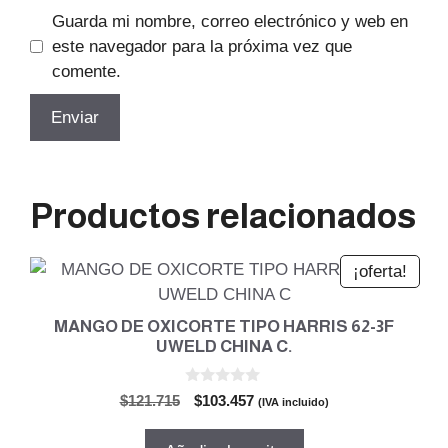
Guarda mi nombre, correo electrónico y web en
este navegador para la próxima vez que
comente.
Productos relacionados
¡oferta!
MANGO DE OXICORTE TIPO HARRIS 62-3F
UWELD CHINA C.
0
El
El
$
121.715
$
103.457
(IVA incluido)
d
precio
precio
e
5
original
actual