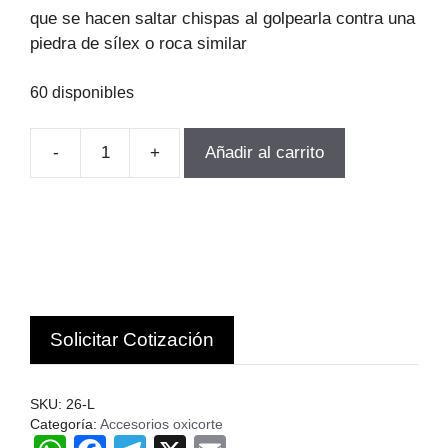
$4.189.
$3.560.
que se hacen saltar chispas al golpearla contra una
piedra de sílex o roca similar
60 disponibles
-
+
Añadir al carrito
PIEDRA
CHISPERO
26-
L
(10
UNIDADES)
UWELD
Solicitar Cotización
CHINA
CHN
cantidad
SKU:
26-L
Categoría:
Accesorios oxicorte