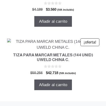
0
El
El
$
4.189
$
3.560
(IVA incluido)
d
precio
precio
e
5
original
actual
Añadir al carrito
era:
es:
$4.189.
$3.560.
¡oferta!
TIZA PARA MARCAR METALES (144 UNID)
UWELD CHINA C.
0
El
El
$
50.256
$
42.718
(IVA incluido)
d
precio
precio
e
5
original
actual
Añadir al carrito
era:
es:
$50.256.
$42.718.