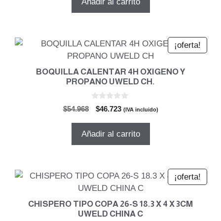
Añadir al carrito
era:
es:
$121.715.
$103.457.
¡oferta!
BOQUILLA CALENTAR 4H OXIGENO Y
PROPANO UWELD CH.
0
El
El
$
54.968
$
46.723
(IVA incluido)
d
precio
precio
e
5
original
actual
Añadir al carrito
era:
es:
$54.968.
$46.723.
¡oferta!
CHISPERO TIPO COPA 26-S 18.3 X 4 X 3CM
UWELD CHINA C