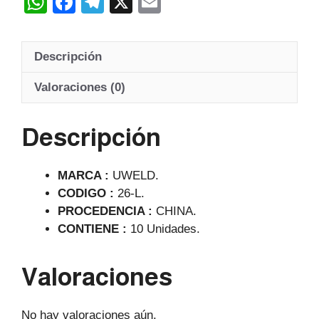
W
F
T
X
E
h
a
el
m
at
c
e
ail
Descripción
s
e
gr
A
b
a
Valoraciones (0)
p
o
m
Descripción
p
o
k
MARCA :
UWELD.
CODIGO :
26-L.
PROCEDENCIA :
CHINA.
CONTIENE :
10 Unidades.
Valoraciones
No hay valoraciones aún.