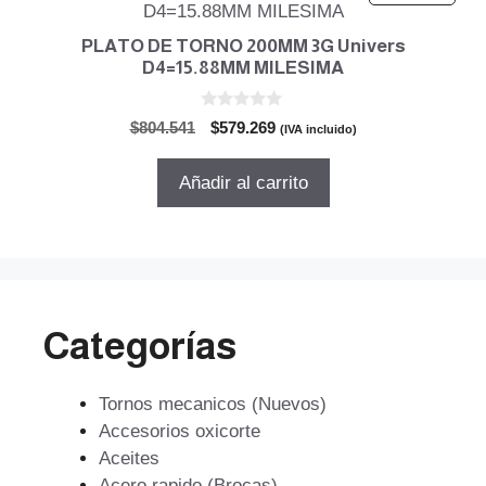
PLATO DE TORNO 200MM 3G Univers
D4=15.88MM MILESIMA
0
El
El
$
804.541
$
579.269
(IVA incluido)
d
precio
precio
e
5
original
actual
Añadir al carrito
era:
es:
$804.541.
$579.269.
Categorías
Tornos mecanicos (Nuevos)
Accesorios oxicorte
Aceites
Acero rapido (Brocas)