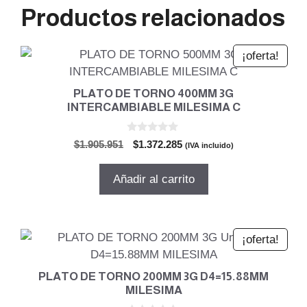
Productos relacionados
¡oferta!
PLATO DE TORNO 400MM 3G
INTERCAMBIABLE MILESIMA C
0
El
El
$
1.905.951
$
1.372.285
(IVA incluido)
d
precio
precio
e
5
original
actual
Añadir al carrito
era:
es:
$1.905.951.
$1.372.285.
¡oferta!
PLATO DE TORNO 200MM 3G D4=15.88MM
MILESIMA