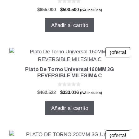
0
El
El
$
655.000
$
500.500
(IVA incluido)
d
precio
precio
e
5
original
actual
Añadir al carrito
era:
es:
$655.000.
$500.500.
¡oferta!
Plato De Torno Universal 160MM 3G
REVERSIBLE MILESIMA C
0
El
El
$
462.522
$
333.016
(IVA incluido)
d
precio
precio
e
5
original
actual
Añadir al carrito
era:
es:
$462.522.
$333.016.
¡oferta!