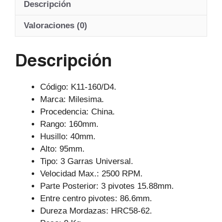
Descripción
s
e
gr
A
b
a
Valoraciones (0)
p
o
m
Descripción
p
o
k
Código: K11-160/D4.
Marca: Milesima.
Procedencia: China.
Rango: 160mm.
Husillo: 40mm.
Alto: 95mm.
Tipo: 3 Garras Universal.
Velocidad Max.: 2500 RPM.
Parte Posterior: 3 pivotes 15.88mm.
Entre centro pivotes: 86.6mm.
Dureza Mordazas: HRC58-62.