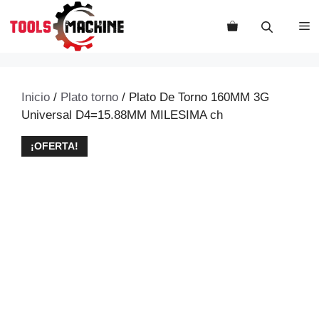
Saltar
al
M
contenido
Inicio
/
Plato torno
/ Plato De Torno 160MM 3G
Universal D4=15.88MM MILESIMA ch
¡OFERTA!