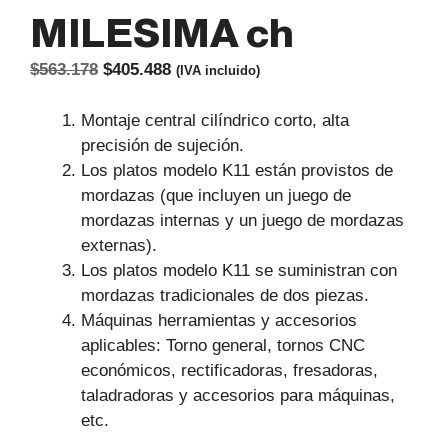
MILESIMA ch
El
El
$
563.178
$
405.488
(IVA incluido)
precio
precio
original
actual
Montaje central cilíndrico corto, alta
era:
es:
precisión de sujeción.
$563.178.
$405.488.
Los platos modelo K11 están provistos de
mordazas (que incluyen un juego de
mordazas internas y un juego de mordazas
externas).
Los platos modelo K11 se suministran con
mordazas tradicionales de dos piezas.
Máquinas herramientas y accesorios
aplicables: Torno general, tornos CNC
económicos, rectificadoras, fresadoras,
taladradoras y accesorios para máquinas,
etc.