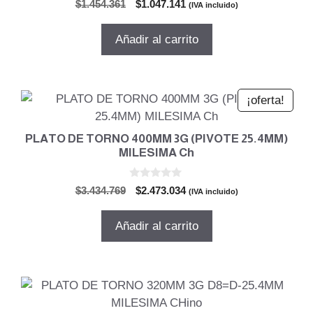
El
El
$
1.454.361
$
1.047.141
(IVA incluido)
d
precio
precio
e
5
original
actual
Añadir al carrito
era:
es:
$1.454.361.
$1.047.141.
¡oferta!
PLATO DE TORNO 400MM 3G (PIVOTE 25.4MM)
MILESIMA Ch
0
El
El
$
3.434.769
$
2.473.034
(IVA incluido)
d
precio
precio
e
5
original
actual
Añadir al carrito
era:
es:
$3.434.769.
$2.473.034.