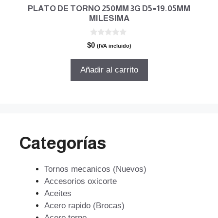
PLATO DE TORNO 250MM 3G D5=19.05MM
MILESIMA
0
$
0
(IVA incluido)
d
e
5
Añadir al carrito
Categorías
Tornos mecanicos (Nuevos)
Accesorios oxicorte
Aceites
Acero rapido (Brocas)
Acero torno