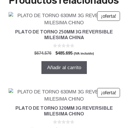
Productos relacionados
¡oferta!
PLATO DE TORNO 250MM 3G REVERSIBLE
MILESIMA CHINA
0
El
El
$
674.576
$
485.695
(IVA incluido)
d
precio
precio
e
5
original
actual
Añadir al carrito
era:
es:
$674.576.
$485.695.
¡oferta!
PLATO DE TORNO 320MM 3G REVERSIBLE
MILESIMA CHINO
0