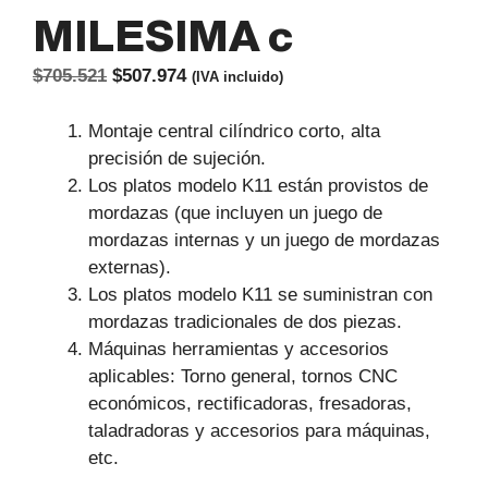
MILESIMA c
El
El
$
705.521
$
507.974
(IVA incluido)
precio
precio
original
actual
Montaje central cilíndrico corto, alta
era:
es:
precisión de sujeción.
$705.521.
$507.974.
Los platos modelo K11 están provistos de
mordazas (que incluyen un juego de
mordazas internas y un juego de mordazas
externas).
Los platos modelo K11 se suministran con
mordazas tradicionales de dos piezas.
Máquinas herramientas y accesorios
aplicables: Torno general, tornos CNC
económicos, rectificadoras, fresadoras,
taladradoras y accesorios para máquinas,
etc.