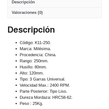
Descripción
s
e
gr
A
b
a
Valoraciones (0)
p
o
m
Descripción
p
o
k
Código: K11-250.
Marca: Milésima.
Procedencia: China.
Rango: 250mm.
Husillo: 80mm.
Alto: 120mm.
Tipo: 3 Garras Universal.
Velocidad Max.: 2400 RPM.
Parte Posterior: Tipo Liso.
Dureza Mordaza: HRC58-62.
Peso : 25Kg.