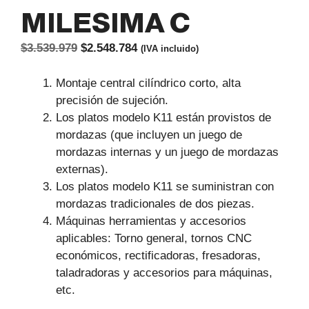
MILESIMA C
El
El
$
3.539.979
$
2.548.784
(IVA incluido)
precio
precio
original
actual
Montaje central cilíndrico corto, alta
era:
es:
precisión de sujeción.
$3.539.979.
$2.548.784.
Los platos modelo K11 están provistos de
mordazas (que incluyen un juego de
mordazas internas y un juego de mordazas
externas).
Los platos modelo K11 se suministran con
mordazas tradicionales de dos piezas.
Máquinas herramientas y accesorios
aplicables: Torno general, tornos CNC
económicos, rectificadoras, fresadoras,
taladradoras y accesorios para máquinas,
etc.