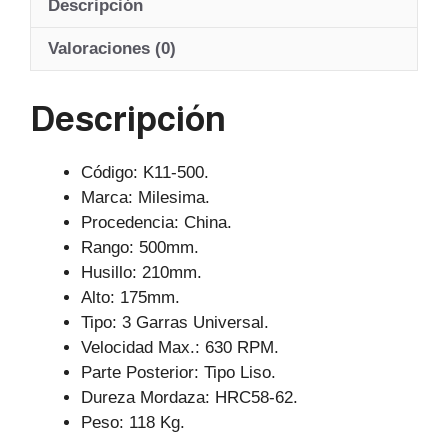
Descripción
s
e
gr
A
b
a
Valoraciones (0)
p
o
m
Descripción
p
o
k
Código: K11-500.
Marca: Milesima.
Procedencia: China.
Rango: 500mm.
Husillo: 210mm.
Alto: 175mm.
Tipo: 3 Garras Universal.
Velocidad Max.: 630 RPM.
Parte Posterior: Tipo Liso.
Dureza Mordaza: HRC58-62.
Peso: 118 Kg.