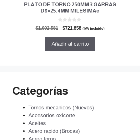
PLATO DE TORNO 250MM 3 GARRAS
D8=25.4MM MILESIMAc
0
El
El
$
1.002.581
$
721.858
(IVA incluido)
d
precio
precio
e
5
original
actual
Añadir al carrito
era:
es:
$1.002.581.
$721.858.
Categorías
Tornos mecanicos (Nuevos)
Accesorios oxicorte
Aceites
Acero rapido (Brocas)
Acero torno