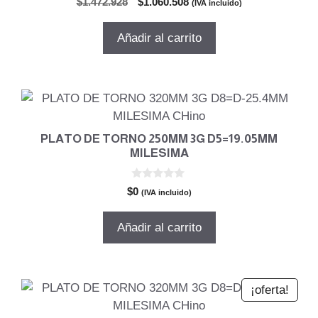
El
El
$
1.472.928
$
1.060.508
(IVA incluido)
d
precio
precio
e
5
original
actual
Añadir al carrito
era:
es:
$1.472.928.
$1.060.508.
PLATO DE TORNO 250MM 3G D5=19.05MM
MILESIMA
0
$
0
(IVA incluido)
d
e
5
Añadir al carrito
¡oferta!