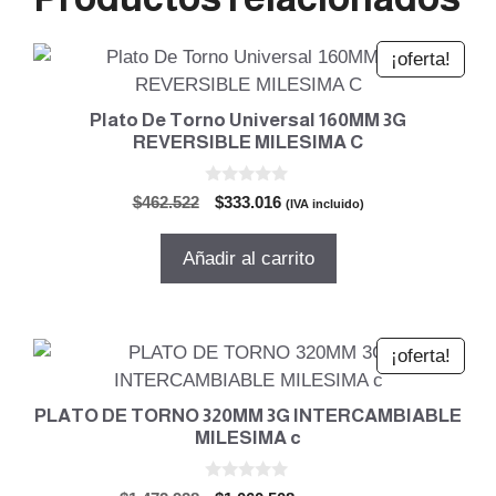
¡oferta!
Plato De Torno Universal 160MM 3G
REVERSIBLE MILESIMA C
0
El
El
$
462.522
$
333.016
(IVA incluido)
d
precio
precio
e
5
original
actual
Añadir al carrito
era:
es:
$462.522.
$333.016.
¡oferta!
PLATO DE TORNO 320MM 3G INTERCAMBIABLE
MILESIMA c
0