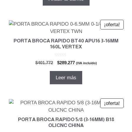
era:
es:
$261.173.
$188.045.
¡oferta!
PORTA BROCA RAPIDO BT40 APU16 3-16MM
160L VERTEX
0
El
El
$
401.772
$
289.277
(IVA incluido)
d
precio
precio
e
5
original
actual
Leer más
era:
es:
$401.772.
$289.277.
¡oferta!
PORTA BROCA RAPIDO 5/8 (3-16MM) B18
OLICNC CHINA