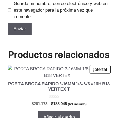
Guarda mi nombre, correo electrónico y web en
este navegador para la próxima vez que
comente.
Productos relacionados
¡oferta!
PORTA BROCA RAPIDO 3-16MM 1/8-5/8 » 16H B18
VERTEX T
0
El
El
$
261.173
$
188.045
(IVA incluido)
d
precio
precio
e
5
original
actual
Añadir al carrito