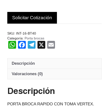
BT40
3-
Solicitar Cotización
16MM
1/8
"-5/8"
SKU:
INT-16-BT40
VTX
Categoría:
Porta brocas
cantidad
W
F
T
X
E
h
a
el
m
at
c
e
ail
Descripción
s
e
gr
A
b
a
Valoraciones (0)
p
o
m
Descripción
p
o
k
PORTA BROCA RAPIDO CON TOMA VERTEX.