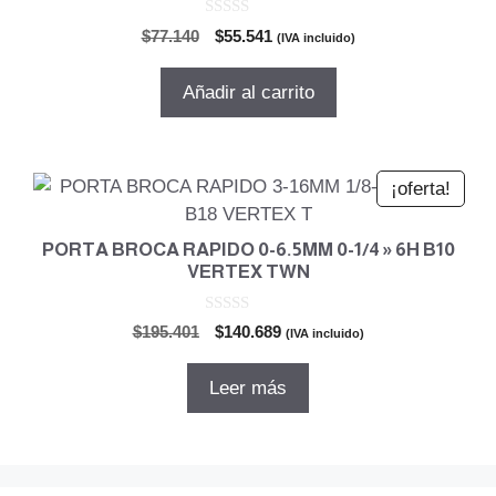
0
El
El
$
77.140
$
55.541
(IVA incluido)
d
precio
precio
e
5
original
actual
Añadir al carrito
era:
es:
$77.140.
$55.541.
¡oferta!
PORTA BROCA RAPIDO 0-6.5MM 0-1/4 » 6H B10
VERTEX TWN
0
El
El
$
195.401
$
140.689
(IVA incluido)
d
precio
precio
e
5
original
actual
Leer más
era:
es:
$195.401.
$140.689.