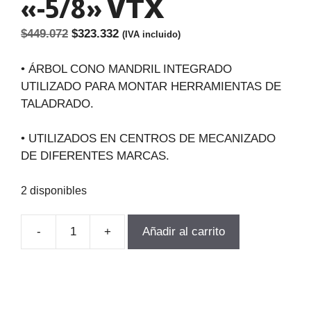
«-5/8» VTX
El
El
$
449.072
$
323.332
(IVA incluido)
precio
precio
original
actual
• ÁRBOL CONO MANDRIL INTEGRADO
era:
es:
UTILIZADO PARA MONTAR HERRAMIENTAS DE
$449.072.
$323.332.
TALADRADO.
• UTILIZADOS EN CENTROS DE MECANIZADO
DE DIFERENTES MARCAS.
2 disponibles
-
+
Añadir al carrito
PORTA
BROCA
RAPIDO
INT-
16-