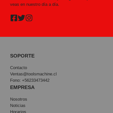
veas en nuestro día a día.
SOPORTE
Contacto
Ventas@toolsmachine.cl
Fono: +56233473442
EMPRESA
Nosotros
Noticias
Horarios