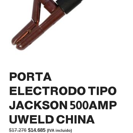
PORTA
ELECTRODO TIPO
JACKSON 500AMP
UWELD CHINA
El
El
$
17.276
$
14.685
(IVA incluido)