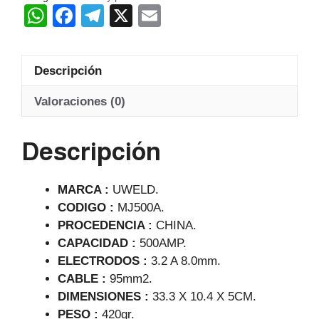
W
F
T
X
E
cantidad
h
a
el
m
at
c
e
ail
Descripción
s
e
gr
A
b
a
Valoraciones (0)
p
o
m
Descripción
p
o
k
MARCA :
UWELD.
CODIGO :
MJ500A.
PROCEDENCIA :
CHINA.
CAPACIDAD :
500AMP.
ELECTRODOS :
3.2 A 8.0mm.
CABLE :
95mm2.
DIMENSIONES :
33.3 X 10.4 X 5CM.
PESO :
420gr.