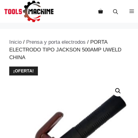
Saltar
al
M
contenido
Inicio
/
Prensa y porta electrodos
/ PORTA
ELECTRODO TIPO JACKSON 500AMP UWELD
CHINA
¡OFERTA!