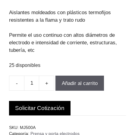
precio
precio
original
actual
Aislantes moldeados con plásticos termofijos
era:
es:
resistentes a la flama y trato rudo
$17.276.
$14.685.
Permite el uso continuo con altos diámetros de
electrodo e intensidad de corriente, estructuras,
tubería, etc
25 disponibles
-
+
Añadir al carrito
PORTA
ELECTRODO
TIPO
Solicitar Cotización
JACKSON
500AMP
UWELD
SKU:
MJ500A
CHINA
Categoría:
Prensa y porta electrodos