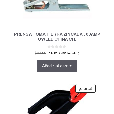
PRENSA TOMA TIERRA ZINCADA 500AMP
UWELD CHINA CH.
0
El
El
$
8.114
$
6.897
(IVA incluido)
d
precio
precio
e
5
original
actual
Añadir al carrito
era:
es:
$8.114.
$6.897.
¡oferta!