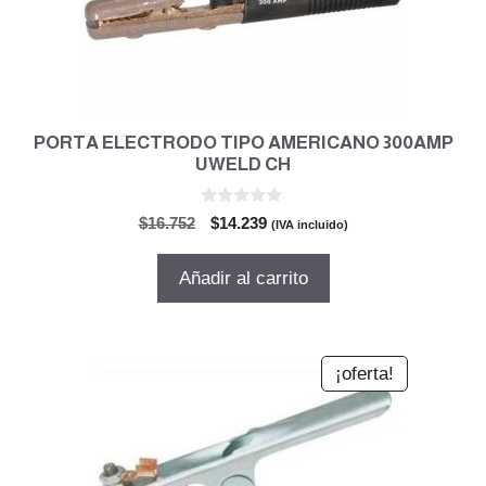
PORTA ELECTRODO TIPO AMERICANO 300AMP
UWELD CH
0
El
El
$
16.752
$
14.239
(IVA incluido)
d
precio
precio
e
5
original
actual
Añadir al carrito
era:
es:
$16.752.
$14.239.
¡oferta!