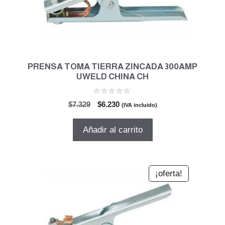
PRENSA TOMA TIERRA ZINCADA 300AMP
UWELD CHINA CH
0
El
El
$
7.329
$
6.230
(IVA incluido)
d
precio
precio
e
5
original
actual
Añadir al carrito
era:
es:
$7.329.
$6.230.
¡oferta!