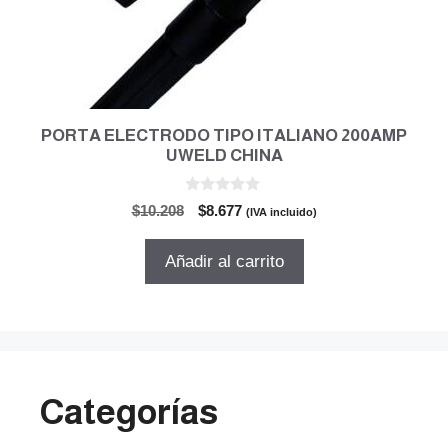
PORTA ELECTRODO TIPO ITALIANO 200AMP
UWELD CHINA
0
El
El
$
10.208
$
8.677
(IVA incluido)
d
precio
precio
e
5
original
actual
Añadir al carrito
era:
es:
$10.208.
$8.677.
Categorías