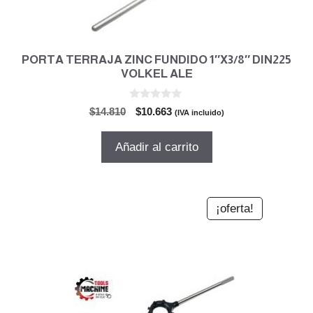
PORTA TERRAJA ZINC FUNDIDO 1″X3/8″ DIN225
VOLKEL ALE
0
El
El
$
14.810
$
10.663
(IVA incluido)
d
precio
precio
e
5
original
actual
Añadir al carrito
era:
es:
$14.810.
$10.663.
¡oferta!