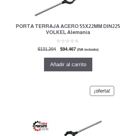
PORTA TERRAJA ACERO 55X22MM DIN225
VOLKEL Alemania
0
El
El
$
131.204
$
94.467
(IVA incluido)
d
precio
precio
e
5
original
actual
Añadir al carrito
era:
es:
$131.204.
$94.467.
¡oferta!