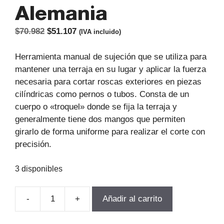
Alemania
El
El
$
70.982
$
51.107
(IVA incluido)
precio
precio
original
actual
Herramienta manual de sujeción que se utiliza para
era:
es:
mantener una terraja en su lugar y aplicar la fuerza
$70.982.
$51.107.
necesaria para cortar roscas exteriores en piezas
cilíndricas como pernos o tubos. Consta de un
cuerpo o «troquel» donde se fija la terraja y
generalmente tiene dos mangos que permiten
girarlo de forma uniforme para realizar el corte con
precisión.
3 disponibles
-
+
Añadir al carrito
PORTA
TERRAJA