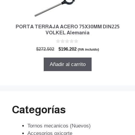
PORTA TERRAJA ACERO 75X30MM DIN225
VOLKEL Alemania
0
El
El
$
272.502
$
196.202
(IVA incluido)
d
precio
precio
e
5
original
actual
Añadir al carrito
era:
es:
$272.502.
$196.202.
Categorías
Tornos mecanicos (Nuevos)
Accesorios oxicorte