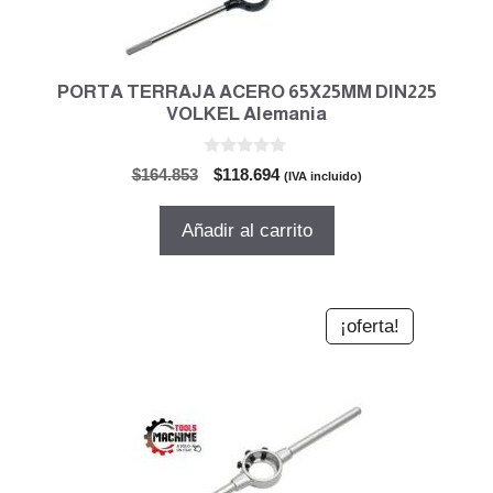
PORTA TERRAJA ACERO 65X25MM DIN225
VOLKEL Alemania
0
El
El
$
164.853
$
118.694
(IVA incluido)
d
precio
precio
e
5
original
actual
Añadir al carrito
era:
es:
$164.853.
$118.694.
¡oferta!