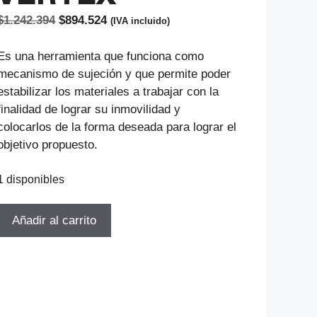
El
El
$
1.242.394
$
894.524
(IVA incluido)
precio
precio
original
actual
Es una herramienta que funciona como
era:
es:
mecanismo de sujeción y que permite poder
$1.242.394.
$894.524.
estabilizar los materiales a trabajar con la
finalidad de lograr su inmovilidad y
colocarlos de la forma deseada para lograr el
objetivo propuesto.
1 disponibles
PRENSA
Añadir al carrito
DE
PRECISION
CON
BASE
GIRATORIA