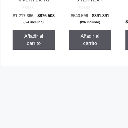
0
0
El
El
El
El
$
1.217.366
$
876.503
$
543.598
$
391.391
d
d
precio
precio
precio
precio
$
e
e
(IVA incluido)
(IVA incluido)
5
5
original
actual
original
actual
era:
es:
era:
es:
Añadir al
Añadir al
$1.217.366.
$876.503.
$543.598.
$391.391.
carrito
carrito