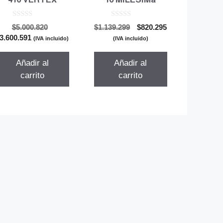
0
0
El
El
El
$
5.000.820
$
1.139.299
$
820.295
d
d
El
precio
precio
precio
3.600.591
e
e
(IVA incluido)
(IVA incluido)
5
5
precio
original
original
actual
actual
era:
era:
es:
Añadir al
Añadir al
es:
$5.000.820.
$1.139.299.
$820.295.
carrito
carrito
$3.600.591.