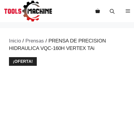
Saltar
al
M
contenido
Inicio
/
Prensas
/ PRENSA DE PRECISION
HIDRAULICA VQC-160H VERTEX TAi
¡OFERTA!