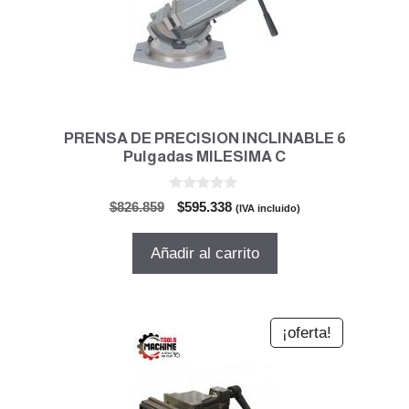
PRENSA DE PRECISION INCLINABLE 6
Pulgadas MILESIMA C
0
El
El
$
826.859
$
595.338
(IVA incluido)
d
precio
precio
e
5
original
actual
Añadir al carrito
era:
es:
$826.859.
$595.338.
¡oferta!