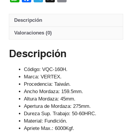
h
a
el
m
at
c
e
ail
Descripción
s
e
gr
A
b
a
Valoraciones (0)
p
o
m
Descripción
p
o
k
Código: VQC-160H.
Marca: VERTEX.
Procedencia: Taiwán.
Ancho Mordaza: 159.5mm.
Altura Mordaza: 45mm.
Apertura de Mordaza: 275mm.
Dureza Sup. Trabajo: 50-60HRC.
Material: Fundición.
Apriete Max.: 6000Kgf.