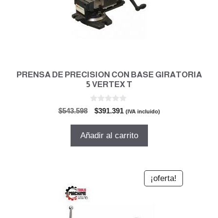
PRENSA DE PRECISION CON BASE GIRATORIA
5 VERTEX T
0
El
El
$
543.598
$
391.391
(IVA incluido)
d
precio
precio
e
5
original
actual
Añadir al carrito
era:
es:
$543.598.
$391.391.
¡oferta!