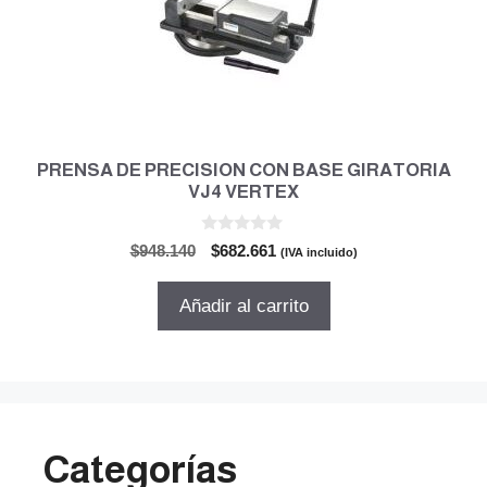
PRENSA DE PRECISION CON BASE GIRATORIA
VJ4 VERTEX
0
El
El
$
948.140
$
682.661
(IVA incluido)
d
precio
precio
e
5
original
actual
Añadir al carrito
era:
es:
$948.140.
$682.661.
Categorías