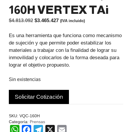
160H VERTEX TAi
El
El
$
4.813.092
$
3.465.427
(IVA incluido)
precio
precio
original
actual
Es una herramienta que funciona como mecanismo
era:
es:
de sujeción y que permite poder estabilizar los
$4.813.092.
$3.465.427.
materiales a trabajar con la finalidad de lograr su
inmovilidad y colocarlos de la forma deseada para
lograr el objetivo propuesto.
Sin existencias
Solicitar Cotización
SKU:
VQC-160H
Categoría:
Prensas
W
F
T
X
E