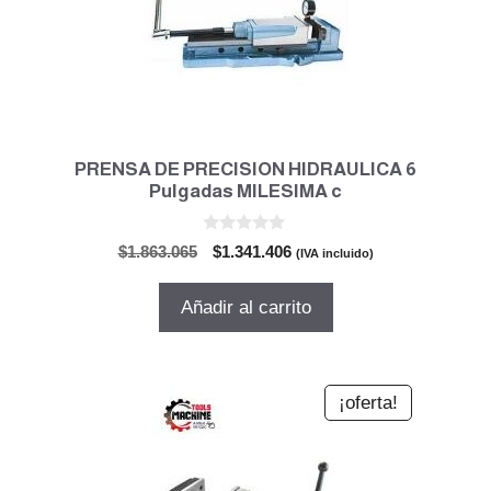
PRENSA DE PRECISION HIDRAULICA 6
Pulgadas MILESIMA c
0
El
El
$
1.863.065
$
1.341.406
(IVA incluido)
d
precio
precio
e
5
original
actual
Añadir al carrito
era:
es:
$1.863.065.
$1.341.406.
¡oferta!