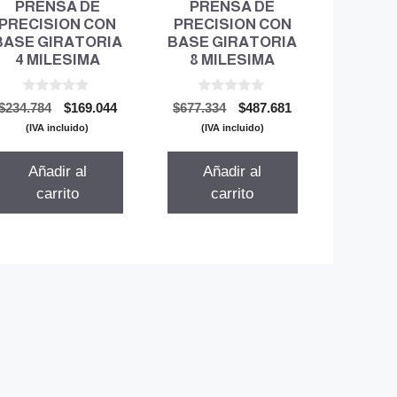
PRENSA DE
PRENSA DE
PRECISION CON
PRECISION CON
BASE GIRATORIA
BASE GIRATORIA
4 MILESIMA
8 MILESIMA
0
0
El
El
El
El
$
234.784
$
169.044
$
677.334
$
487.681
d
d
precio
precio
precio
precio
e
e
(IVA incluido)
(IVA incluido)
5
5
original
actual
original
actual
era:
es:
era:
es:
Añadir al
Añadir al
$234.784.
$169.044.
$677.334.
$487.681.
carrito
carrito