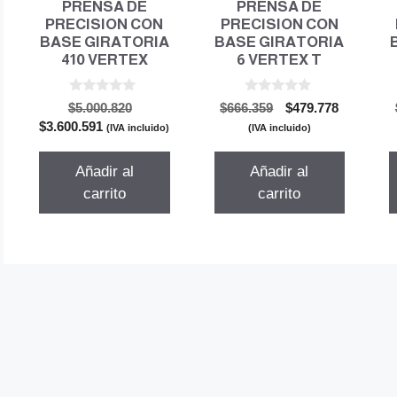
PRENSA DE
PRENSA DE
PRECISION CON
PRECISION CON
BASE GIRATORIA
BASE GIRATORIA
410 VERTEX
6 VERTEX T
0
0
El
El
El
$
5.000.820
$
666.359
$
479.778
d
d
El
precio
precio
precio
$
3.600.591
e
e
(IVA incluido)
(IVA incluido)
5
5
precio
original
original
actual
actual
era:
era:
es:
Añadir al
Añadir al
es:
$5.000.820.
$666.359.
$479.778.
carrito
carrito
$3.600.591.