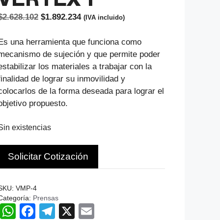
El
El
$
2.628.102
$
1.892.234
(IVA incluido)
precio
precio
original
actual
Es una herramienta que funciona como
era:
es:
mecanismo de sujeción y que permite poder
$2.628.102.
$1.892.234.
estabilizar los materiales a trabajar con la
finalidad de lograr su inmovilidad y
colocarlos de la forma deseada para lograr el
objetivo propuesto.
Sin existencias
Solicitar Cotización
SKU:
VMP-4
Categoría:
Prensas
W
F
T
X
E