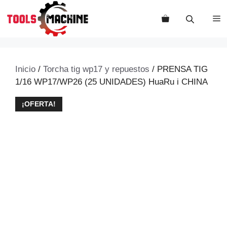
Saltar
al
M
contenido
Inicio
/
Torcha tig wp17 y repuestos
/ PRENSA TIG
1/16 WP17/WP26 (25 UNIDADES) HuaRu i CHINA
¡OFERTA!