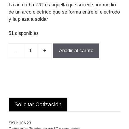
original
actual
La antorcha
TIG
es aquella que sucede por medio
era:
es:
de un arco eléctrico que se forma entre el electrodo
$45.153.
$38.380.
y la pieza a soldar
51 disponibles
-
+
Añadir al carrito
PRENSA
TIG
1/16
WP17/WP26
(25
UNIDADES)
HuaRu
Solicitar Cotización
i
CHINA
cantidad
SKU:
10N23
Categoría:
Torcha tig wp17 y repuestos