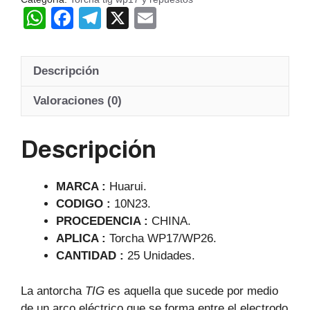
W
F
T
X
E
h
a
el
m
at
c
e
ail
Descripción
s
e
gr
A
b
a
Valoraciones (0)
p
o
m
Descripción
p
o
k
MARCA :
Huarui.
CODIGO :
10N23.
PROCEDENCIA :
CHINA.
APLICA :
Torcha WP17/WP26.
CANTIDAD :
25 Unidades.
La antorcha
TIG
es aquella que sucede por medio
de un arco eléctrico que se forma entre el electrodo