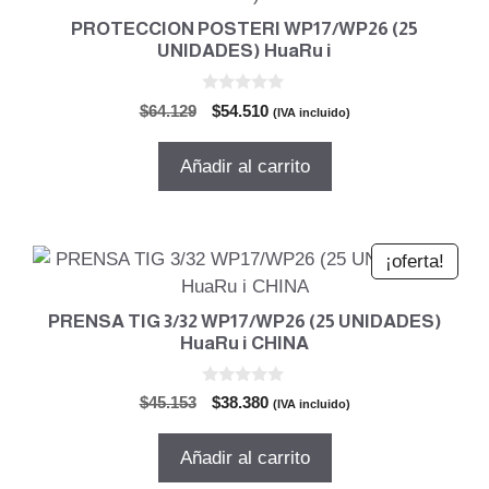
PROTECCION POSTERI WP17/WP26 (25
UNIDADES) HuaRu i
0
El
El
$
64.129
$
54.510
(IVA incluido)
d
precio
precio
e
5
original
actual
Añadir al carrito
era:
es:
$64.129.
$54.510.
¡oferta!
PRENSA TIG 3/32 WP17/WP26 (25 UNIDADES)
HuaRu i CHINA
0
El
El
$
45.153
$
38.380
(IVA incluido)
d
precio
precio
e
5
original
actual
Añadir al carrito
era:
es: