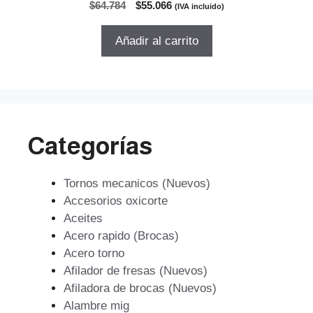
0
El
El
$
64.784
$
55.066
(IVA incluido)
d
precio
precio
e
5
original
actual
Añadir al carrito
era:
es:
$64.784.
$55.066.
Categorías
Tornos mecanicos (Nuevos)
Accesorios oxicorte
Aceites
Acero rapido (Brocas)
Acero torno
Afilador de fresas (Nuevos)
Afiladora de brocas (Nuevos)
Alambre mig