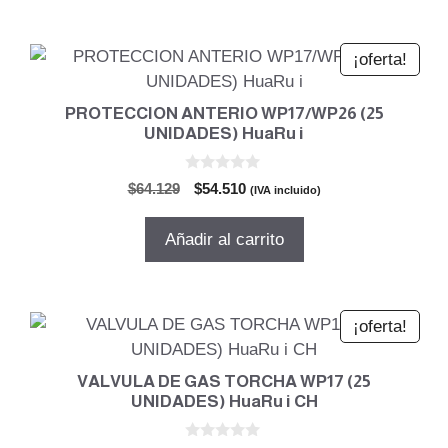
$45.153.
$38.380.
¡oferta!
PROTECCION ANTERIO WP17/WP26 (25
UNIDADES) HuaRu i
0
El
El
$
64.129
$
54.510
(IVA incluido)
d
precio
precio
e
5
original
actual
Añadir al carrito
era:
es:
$64.129.
$54.510.
¡oferta!
VALVULA DE GAS TORCHA WP17 (25
UNIDADES) HuaRu i CH