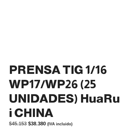
PRENSA TIG 1/16
WP17/WP26 (25
UNIDADES) HuaRu
i CHINA
El
El
$
45.153
$
38.380
(IVA incluido)
precio
precio