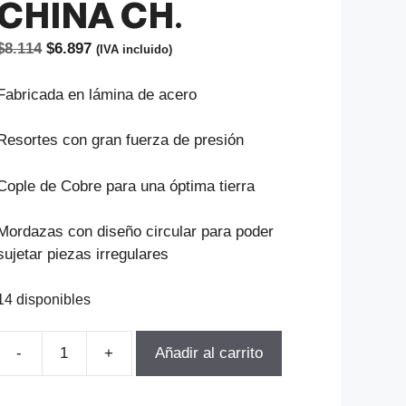
CHINA CH.
El
El
$
8.114
$
6.897
(IVA incluido)
precio
precio
original
actual
Fabricada en lámina de acero
era:
es:
$8.114.
$6.897.
Resortes con gran fuerza de presión
Cople de Cobre para una óptima tierra
Mordazas con diseño circular para poder
sujetar piezas irregulares
14 disponibles
Añadir al carrito
PRENSA
TOMA