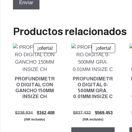
Productos relacionados
¡oferta!
¡oferta!
PROFUNDIMETR
PROFUNDIMETR
O DIGITAL CON
O DIGITAL 0-
GANCHO 150MM
500MM GRA.
INSIZE CH
0.01MM INSIZE C
0
0
El
El
El
El
$
238.834
$
162.408
$
837.432
$
569.453
d
d
precio
precio
precio
precio
e
e
(IVA incluido)
(IVA incluido)
5
5
original
actual
original
actual
era:
es:
era:
es: