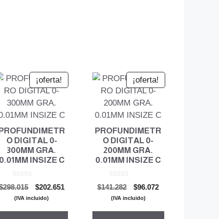
¡oferta!
¡oferta!
PROFUNDIMETR
PROFUNDIMETR
O DIGITAL 0-
O DIGITAL 0-
300MM GRA.
200MM GRA.
0.01MM INSIZE C
0.01MM INSIZE C
0
0
El
El
El
El
$
298.015
$
202.651
$
141.282
$
96.072
d
d
precio
precio
precio
precio
e
e
(IVA incluido)
(IVA incluido)
5
5
original
actual
original
actual
era:
es:
era:
es: