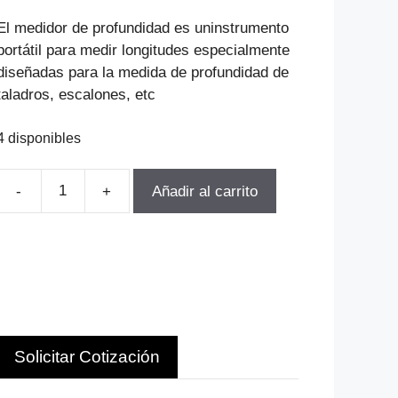
precio
precio
original
actual
El medidor de profundidad es uninstrumento
era:
es:
portátil para medir longitudes especialmente
$109.077.
$74.172.
diseñadas para la medida de profundidad de
taladros, escalones, etc
4 disponibles
Añadir al carrito
PROFUNDIMETRO
DIGITAL
0-
200MM
GRA.
0.01MM
PRIDE
Solicitar Cotización
C
cantidad