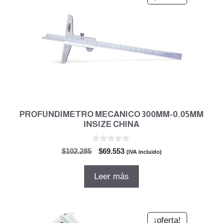
PROFUNDIMETRO MECANICO 300MM-0.05MM
INSIZE CHINA
0
El
El
$
102.285
$
69.553
(IVA incluido)
d
precio
precio
e
5
original
actual
Leer más
era:
es:
$102.285.
$69.553.
¡oferta!