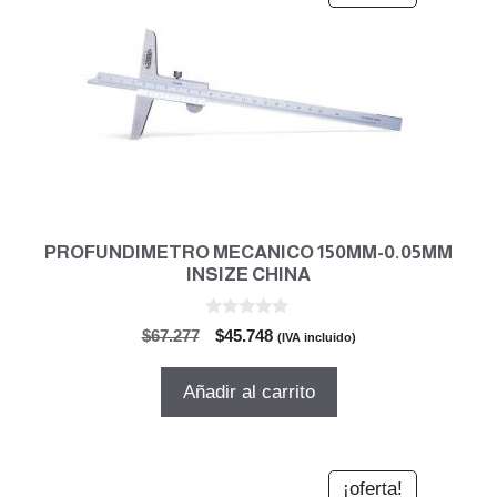
PROFUNDIMETRO MECANICO 150MM-0.05MM
INSIZE CHINA
0
El
El
$
67.277
$
45.748
(IVA incluido)
d
precio
precio
e
5
original
actual
Añadir al carrito
era:
es:
$67.277.
$45.748.
¡oferta!