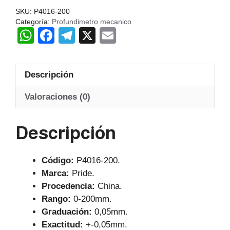
PRIDE
SKU:
P4016-200
CH
Categoría:
Profundimetro mecanico
W
F
T
X
E
cantidad
h
a
el
m
at
c
e
ail
Descripción
s
e
gr
A
b
a
Valoraciones (0)
p
o
m
Descripción
p
o
k
Código:
P4016-200.
Marca:
Pride.
Procedencia:
China.
Rango:
0-200mm.
Graduación:
0,05mm.
Exactitud:
+-0,05mm.