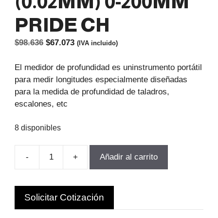
(0.02MM) 0-200MM
PRIDE CH
El
El
$
98.636
$
67.073
(IVA incluido)
precio
precio
original
actual
El medidor de profundidad es uninstrumento portátil
era:
es:
para medir longitudes especialmente diseñadas
$98.636.
$67.073.
para la medida de profundidad de taladros,
escalones, etc
8 disponibles
-
+
Añadir al carrito
PROFUNDIMETRO
MECANICO
(0.02MM)
Solicitar Cotización
0-
200MM