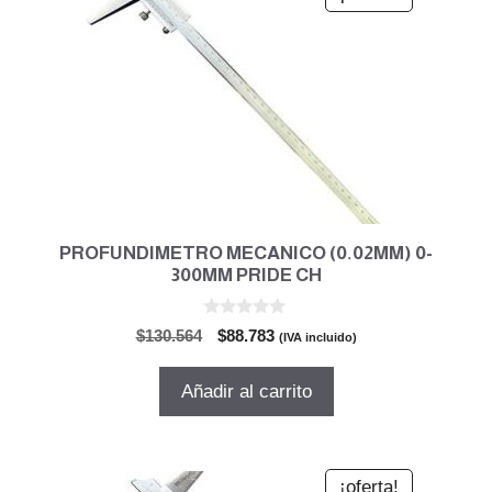
PROFUNDIMETRO MECANICO (0.02MM) 0-
300MM PRIDE CH
0
El
El
$
130.564
$
88.783
(IVA incluido)
d
precio
precio
e
5
original
actual
Añadir al carrito
era:
es:
$130.564.
$88.783.
¡oferta!