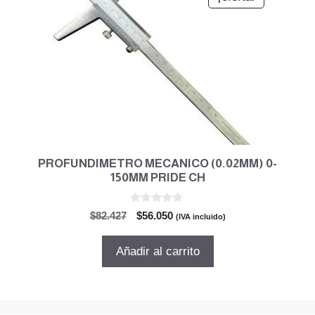
PROFUNDIMETRO MECANICO (0.02MM) 0-
150MM PRIDE CH
0
El
El
$
82.427
$
56.050
(IVA incluido)
d
precio
precio
e
5
original
actual
Añadir al carrito
era:
es:
$82.427.
$56.050.