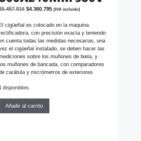
El
El
$
5.457.816
$
4.360.795
(IVA incluido)
precio
precio
original
actual
El cigüeñal es colocado en la maquina
era:
es:
rectificadora, con precisión exacta y teniendo
$5.457.816.
$4.360.795.
en cuenta todas las medidas necesarias, una
vez el cigüeñal instalado, se deben hacer las
mediciones sobre los muñones de biela, y
los muñones de bancada, con comparadores
de carátula y micrómetros de exteriores
1 disponibles
RECTIFICADORA
Añadir al carrito
DE
CIGUENALES
USADA
800X240MM