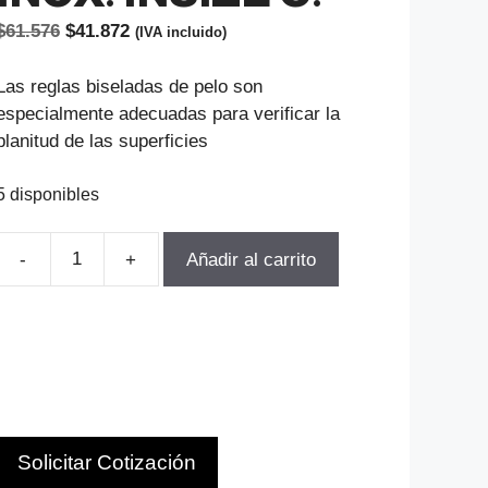
El
El
$
61.576
$
41.872
(IVA incluido)
precio
precio
original
actual
Las reglas biseladas de pelo son
era:
es:
especialmente adecuadas para verificar la
$61.576.
$41.872.
planitud de las superficies
5 disponibles
Añadir al carrito
REGLA
BISELADA
RECTITUD
100MM
ACERO
INOX.
INSIZE
Solicitar Cotización
C.