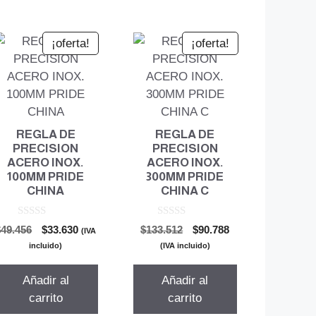
¡oferta!
¡oferta!
REGLA DE
REGLA DE
PRECISION
PRECISION
ACERO INOX.
ACERO INOX.
100MM PRIDE
300MM PRIDE
CHINA
CHINA C
0
0
El
El
El
El
$
49.456
$
33.630
$
133.512
$
90.788
(IVA
d
d
precio
precio
precio
precio
e
e
incluido)
(IVA incluido)
5
5
original
actual
original
actual
era:
es:
era:
es:
Añadir al
Añadir al
$49.456.
$33.630.
$133.512.
$90.788.
carrito
carrito