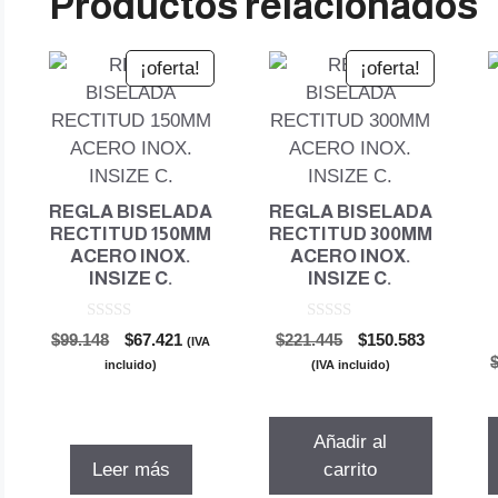
Productos relacionados
¡oferta!
¡oferta!
REGLA BISELADA
REGLA BISELADA
RECTITUD 150MM
RECTITUD 300MM
ACERO INOX.
ACERO INOX.
INSIZE C.
INSIZE C.
0
0
El
El
El
El
$
99.148
$
67.421
$
221.445
$
150.583
(IVA
d
d
precio
precio
precio
precio
e
e
incluido)
(IVA incluido)
5
5
original
actual
original
actual
era:
es:
era:
es:
$99.148.
$67.421.
$221.445.
$150.583.
Añadir al
Leer más
carrito