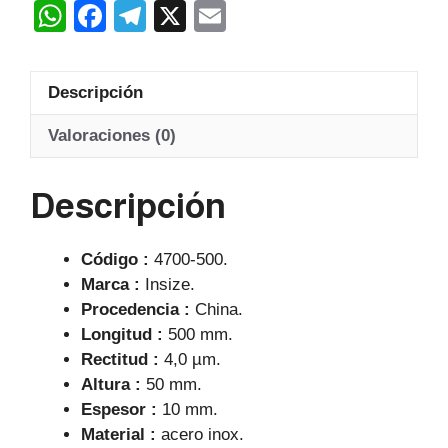
W
F
T
X
E
cantidad
h
a
el
m
at
c
e
ail
Descripción
s
e
gr
A
b
a
Valoraciones (0)
p
o
m
Descripción
p
o
k
Código :
4700-500.
Marca :
Insize.
Procedencia :
China.
Longitud :
500 mm.
Rectitud :
4,0 µm.
Altura :
50 mm.
Espesor :
10 mm.
Material :
acero inox.