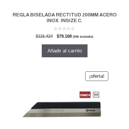
REGLA BISELADA RECTITUD 200MM ACERO
INOX. INSIZE C.
0
El
El
$
116.424
$
79.168
(IVA incluido)
d
precio
precio
e
5
original
actual
Añadir al carrito
era:
es:
$116.424.
$79.168.
¡oferta!