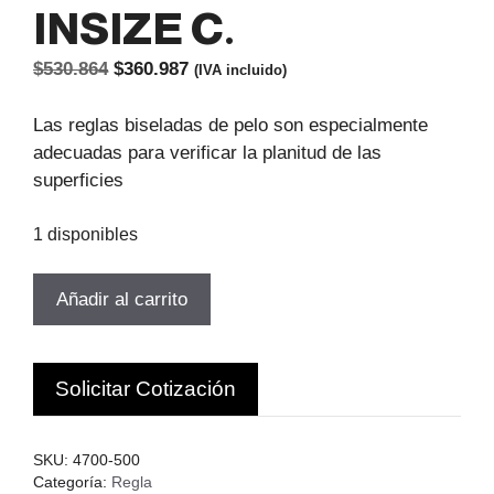
INSIZE C.
El
El
$
530.864
$
360.987
(IVA incluido)
precio
precio
original
actual
Las reglas biseladas de pelo son especialmente
era:
es:
adecuadas para verificar la planitud de las
$530.864.
$360.987.
superficies
1 disponibles
REGLA
Añadir al carrito
BISELADA
RECTITUD
500MM
Solicitar Cotización
ACERO
INOX.
INSIZE
SKU:
4700-500
C.
Categoría:
Regla