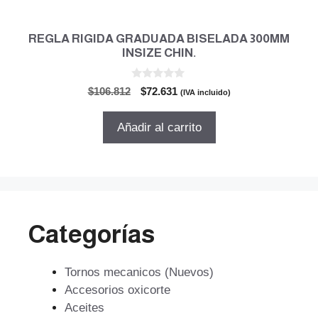
REGLA RIGIDA GRADUADA BISELADA 300MM
INSIZE CHIN.
0
El
El
$
106.812
$
72.631
(IVA incluido)
d
precio
precio
e
5
original
actual
Añadir al carrito
era:
es:
$106.812.
$72.631.
Categorías
Tornos mecanicos (Nuevos)
Accesorios oxicorte
Aceites