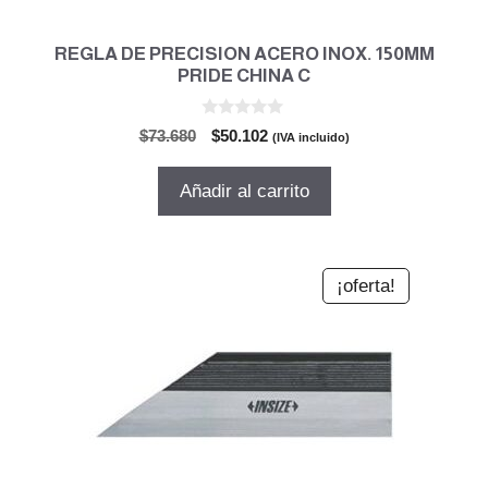
REGLA DE PRECISION ACERO INOX. 150MM
PRIDE CHINA C
0
El
El
$
73.680
$
50.102
(IVA incluido)
d
precio
precio
e
5
original
actual
Añadir al carrito
era:
es:
$73.680.
$50.102.
¡oferta!