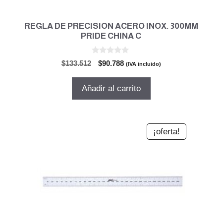
REGLA DE PRECISION ACERO INOX. 300MM
PRIDE CHINA C
0
El
El
$
133.512
$
90.788
(IVA incluido)
d
precio
precio
e
5
original
actual
Añadir al carrito
era:
es:
$133.512.
$90.788.
¡oferta!