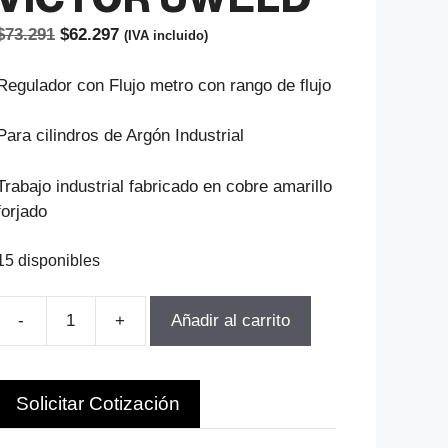
El
El
$
73.291
$
62.297
(IVA incluido)
precio
precio
original
actual
Regulador con Flujo metro con rango de flujo
era:
es:
$73.291.
$62.297.
Para cilindros de Argón Industrial
Trabajo industrial fabricado en cobre amarillo
forjado
15 disponibles
-
+
Añadir al carrito
REGULADOR
ARGON
FLUJOMET.
Solicitar Cotización
MODELO
VICTOR