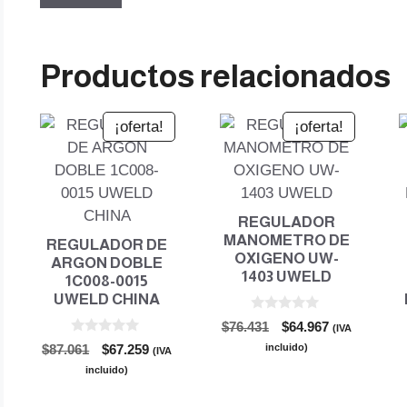
Productos relacionados
¡oferta!
¡oferta!
REGULADOR
MANOMETRO DE
REGULADOR DE
OXIGENO UW-
ARGON DOBLE
1403 UWELD
1C008-0015
UWELD CHINA
0
El
El
$
76.431
$
64.967
(IVA
d
0
precio
precio
e
El
El
incluido)
$
87.061
$
67.259
(IVA
d
5
original
actual
precio
precio
e
incluido)
5
era:
es:
original
actual
$76.431.
$64.967.
era:
es: