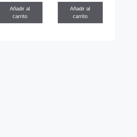
era:
es:
Añadir al
Añadir al
$101.822.
$86.548.
carrito
carrito