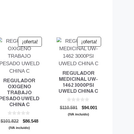
¡oferta!
¡oferta!
REGULADOR
MEDICINAL UW-
REGULADOR
1462 3000PSI
OXIGENO
UWELD CHINA C
TRABAJO
PESADO UWELD
CHINA C
0
El
El
$
110.591
$
94.001
d
precio
precio
e
(IVA incluido)
5
0
original
actual
El
El
$
101.822
$
86.548
d
era:
es:
precio
precio
e
(IVA incluido)
5
$110.591.
$94.001.
original
actual