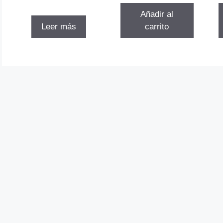
$87.061.
$67.259.
Añadir al
Leer más
carrito