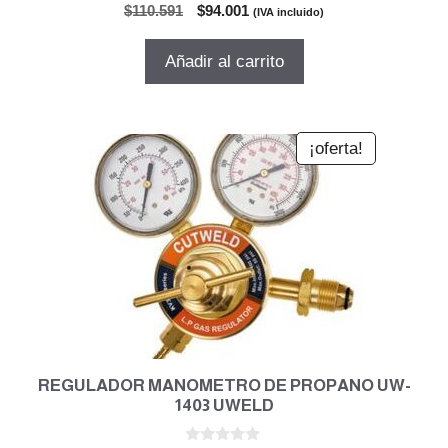
0
El
El
$
110.591
$
94.001
(IVA incluido)
d
precio
precio
e
5
original
actual
Añadir al carrito
era:
es:
$110.591.
$94.001.
¡oferta!
REGULADOR MANOMETRO DE PROPANO UW-
1403 UWELD