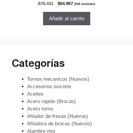
0
El
El
$
76.431
$
64.967
(IVA incluido)
d
precio
precio
e
5
original
actual
Añadir al carrito
era:
es:
$76.431.
$64.967.
Categorías
Tornos mecanicos (Nuevos)
Accesorios oxicorte
Aceites
Acero rapido (Brocas)
Acero torno
Afilador de fresas (Nuevos)
Afiladora de brocas (Nuevos)
Alambre mig