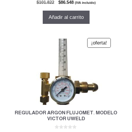
0
El
El
$
101.822
$
86.548
(IVA incluido)
d
precio
precio
e
5
original
actual
Añadir al carrito
era:
es:
$101.822.
$86.548.
¡oferta!
REGULADOR ARGON FLUJOMET. MODELO
VICTOR UWELD