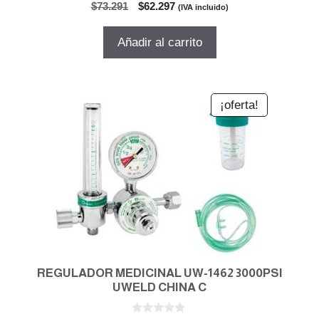
0
El
El
$
73.291
$
62.297
(IVA incluido)
d
precio
precio
e
5
original
actual
Añadir al carrito
era:
es:
$73.291.
$62.297.
¡oferta!
REGULADOR MEDICINAL UW-1462 3000PSI
UWELD CHINA C