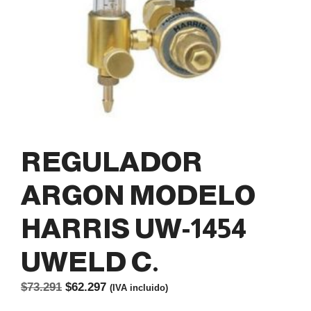
REGULADOR
ARGON MODELO
HARRIS UW-1454
UWELD C.
El
El
$
73.291
$
62.297
(IVA incluido)
precio
precio