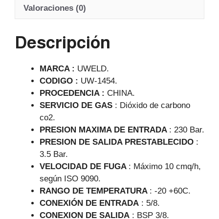
A
b
a
Valoraciones (0)
p
o
m
Descripción
p
o
k
MARCA :
UWELD.
CODIGO :
UW-1454.
PROCEDENCIA :
CHINA.
SERVICIO DE GAS
: Dióxido de carbono
co2.
PRESION MAXIMA DE ENTRADA
: 230 Bar.
PRESION DE SALIDA PRESTABLECIDO
:
3.5 Bar.
VELOCIDAD DE FUGA
: Máximo 10 cmq/h,
según ISO 9090.
RANGO DE TEMPERATURA
: -20 +60C.
CONEXIÓN DE ENTRADA
: 5/8.
CONEXION DE SALIDA
: BSP 3/8.