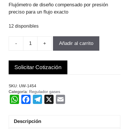
original
actual
Flujómetro de diseño compensado por presión
era:
es:
preciso para un flujo exacto
$73.291.
$62.297.
12 disponibles
-
+
Añadir al carrito
REGULADOR
ARGON
MODELO
Solicitar Cotización
HARRIS
UW-
1454
SKU:
UW-1454
UWELD
Categoría:
Regulador gases
W
F
T
X
E
C.
cantidad
h
a
el
m
at
c
e
ail
Descripción
s
e
gr